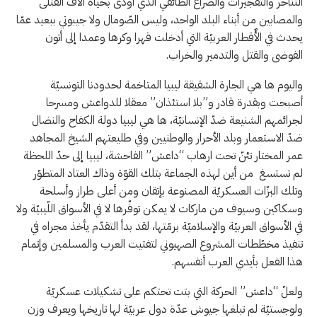
التناحر والتفجيرات والصّراع الطائفي الذي أودى بحياة آلاف القتلى
والمصابين من أبناء البلد الواحد، وليس الصّومال ولا جيبوتي ببعيد عمّا
يحدث في الأٌقطار العربيّة التي أدخلت قهرا وكرها وعمدا إلى أتون
الفوضى والقتل والتدمير والخراب.
واليوم ها هي الجارة الشقيقة ليبيا المتاخمة لحدودنا التونسيّة
أصبحت وبقدرة قادر و”بلا استئذان” معقلا للدواعش ومسرحا
لجرائمهم الشنيعة ضدّ الإنسانيّة، ها هي ليبيا دولة الكفاح والنضال
ضدّ الاستعمار وبلد الأحرار والوطنيين وفي طليعتهم الشيخ المجاهد
عمر المختار تئنّ تحت ارهاب “داعش” الفاحشة، ليبيا إلى حدّ اللحظة
لم تستسغ من أين لهذه الجماعة بتلك القوّة وذاك العتاد المتطوّر
وتلك البزّات العسكريّة المصنوعة بإتقان ومن أعلى طراز وأسلحة
وسكاكين وسيوف من ماركات لا يمكن توفّرها لا في الأسواق اللّيبيّة ولا
في الأسواق العربيّة والإسلاميّة برمّتها، لقد بدأ التقدّم يأخذ مجراه في
تنفيذ مخطّطات المشروع الصهيوني لتفتيت العرب والمسلمين وإتمام
هذا الفعل بأيدي العرب أنفسهم.
ولعلّ “داعش” الحركة التي بتت تحتكم على تشكيلات عسكريّة
ولوجستيّة لم تبلغها جيوش عدّة دول عربيّة لها تاريخها ويعرف وزن