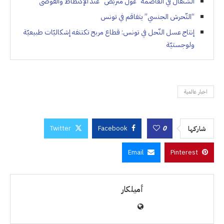
الشّنقال في العاصمة “غول متربّص” عند الإكتظاظ والفوضى
“التّحرش الجنسي” يتفاقم في تونس
إنتاج عسل النّحل في تونس: قطاع مربح تكتنفه إشكاليّات طبيعيّة
ولوجستيّة
اخبار عالمية
Twitter
Facebook
0
شاركها
Email
Pinterest
أميلكار