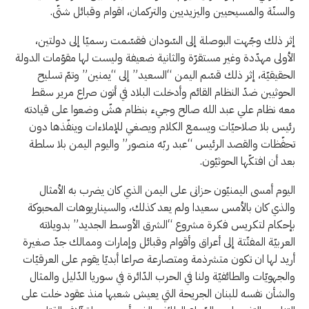
والسنّة والمسيحيين واليزيديين والتركمان، اقوام وقبائل شتّى.
إثر ذلك وجّهت البوصلة إلى السّودان فقسّمت رسميّا إلى دولتين،
الأولى مهدّدة وغير مستقرّة والثانية ضعيفة وليست لها مقوّمات الدولة
الحقيقيّة، إثر ذلك قسّم اليمن “السعيد” إلى “يمنين” وتمّ تسليح
الحوثيين ضدّ النظام القائم وأدخلت البلاد في أتون صراع مرير سقط
معه نظام علي عبد الله صالح وجيء بنظام هشّ وضعوا على قيادته
رئيس بلا صلاحيّات ويسمع الكلام ويصغي للإملاءات وينفّذها دون
تحفّظات والقصد الرئيس “عبد ربّه منصور” واليوم اليمن بلا سلطة
بعد أن افتكّها الحوثيّون.
اليوم أمسى اليمنيّون حزانى على اليمن الذي كان يضرب به الأمثال
والذي كان بالأمس سعيدا ولم يعد كذلك، والسيناريوهات المحبوكة
بإحكام لتكريس فكرة مشروع “الشرق الأوسط الجديد” بدويلاته
العربيّة المفتّتة إلى أعراق وأقوام وقبائل وإمارات وممالك جدّ صغيرة
أريد لها ان تكون متشرذمة ومتصارعة صراعا أبديّا يقوم على العرقيّات
والجهويّات والطائفيّة ولنا في الحرب الدّائرة في سوريا الدّليل والمثال
والشأن نفسه للبنان الجريحة التي يعيش شعبها منذ عقود خلت على