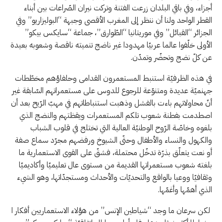
أجزاء، وفي باقي البلدان زرعت الفتنة وتركت نيران الصّراعات بين أبناء
القطر الواحد ولنا أن ننظر إلى المغرب الأقصى وجبهة “البوليزاريو” وفي
الجزائر “القبائل” وفي موريتانيا “الطّوارق”، جماعة “سايكس بيكو”
الأولى خلّفوا عالما عربيّا مهدودا غير ناضج تنميته ناقصة وشعوبه بعيدة
عن كلّ نضج وتحضّر وتمدّن.
في هذه الظرفيّة استنبط المستعمرون القدامى وحلفاؤهم مخطّطات
جهنميّة عديدة ومتنوّعة للرجوع للدوس على مستعمراتهم السّابقة غير
أنّ محاولاتهم باءت بالفشل وذهبت استنباطاتهم في مهبّ الرّيح بعد أن
اصطدمت بفطنة شعوب تلكم المستعمرات ويقظتهم والنضج الذي
بلغوه وخاصّة الرّوح الوطنيّة العالية التي تختلج في قلوب الشباب
والكهول والنساء والأطفال وحتّى الشيوخ ورفضهم مجرّد سماع صفة
أو نعت يتعلّق بذرّة تدخّل محتملة، فشقّ على القوى الاستعمارية ما
بلغته شعوب مستعمراتها القديمة من مستوى عال تعليميّا وأكاديميّا
وثقافيّا ووعيا بالواقع والتحديّات والأحداث ومستجدّاتها، وهو الشيء
الذي أهمّها وأغمّها.
لكن سرعان ما وجد “شياطين الإنس” من هؤلاء الاستعماريين أفكار ا