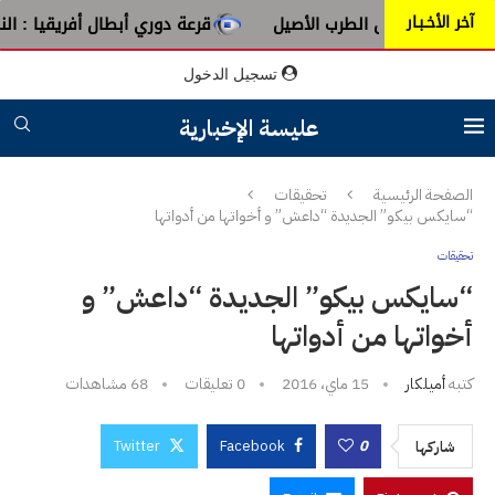
آخر الأخـبـار
 من عبق الطرب الأصيل
قرعة دوري أبطال أفريقيا : النادي الإف
تسجيل الدخول
عليسة الإخبارية
الصفحة الرئيسية
تحقيقات
“سايكس بيكو” الجديدة “داعش” و أخواتها من أدواتها
تحقيقات
“سايكس بيكو” الجديدة “داعش” و
أخواتها من أدواتها
كتبه
أميلكار
15 ماي، 2016
0 تعليقات
68
مشاهدات
Twitter
Facebook
0
شاركها