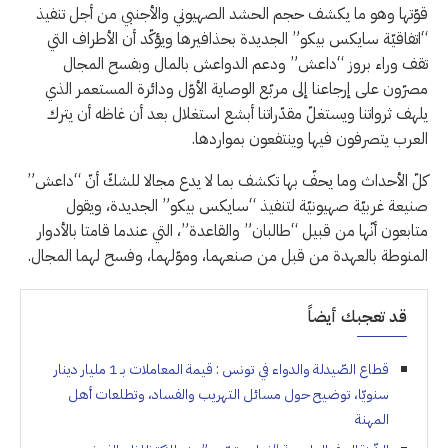
قوّتها وهو ما يكشف حجم الحشد الصهيوني والأجنبي من أجل تنفيذ
“اتفاقيّة سايكس بيكو” الجديدة بحذافيرها ويؤكّد أن الأطراف التي
تقف وراء بروز “داعش” ودعم الدواعش بالمال وبفسح المجال
مصرّون على إرجاعنا إلى مربّع الوصاية الأوّل ودائرة المستعمر الذي
يلهف ثرواتنا ويستغلّ مقدّراتنا أبشع استغلال بعد أن غاظه أن يترك
العرب يتصرفون فيها وينتفعون بمواردها.
كلّ الأحداث وما يحفّ بها تكشف بما لا يدع مجالا للشكّ أنّ “داعش”
صنيعة غربيّة صهيونيّة لتنفيذ “سايكس بيكو” الجديدة، ويقول
متابعون أنّها من قبيل “طالبان” والقاعدة”، التي عندما قامتا بالأدوار
المنوطة بالعهدة من قبل من صنعهما، وموّلهما، وفسح لهما المجال.
قد تعجبك أيضاً
قطاع الصّيدلة والدواء في تونس : قيمة المعاملات بـ 1 مليار دينار
سنويّا، توضيح حول مسائل التهريب والفساد، وتطلعات أهل
المهنة