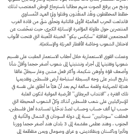
وذبح من يرفع الصوت منهم مطالبا باسترجاع الوطن المغتصب لذلك
خطّط المخطّطون ونفّذ المنفّذون وقتلوا وليّ العهد النّمساوي
فاندلعت الحرب العالميّة الأولى فالثانية وتحلّق شقّ من قادة الغرب
المنتصرين حول طاولة المؤامرة الإنسانيّة الكبرى، حيث تمخّضت عن
المجتمعين اتفاقيّة “سايكس بيكو” الخبيثة اللّعينة التي فتحت الأبواب
لاحتلال الشعوب وخاصّة الأقطار العربيّة والإسلاميّة.
وعملت القوى الاستعمارية خلال أحقاب الاستعمار المقيت على تقسيم
شعوبها وتفتيتها إلى أجزاء وتشتيتها إلى شعوب أصغر حجما وأقلّ شأنا
وأضعف قوّة وأوهن شكيمة، وأكثر فعل مشين وعار سيظلّ عالقا
بتاريخ البشر على وجه البسيطة استباحة أرض فلسطين وتقديمها
هديّة للصهاينة ولقمة سائغة لهم بعد أنّ هيّأ ما أطلق على نفسه في
تلك الفترة بـ “الانتداب البريطاني” الأرضية المواتية لتكون الغلبة
للإسرائيليين على شعب فلسطين آنذاك وكلّ الشعوب المحيطة التي
حسب لها ألف حساب وحساب لصدّ تدخّلها لمساندة أهل فلسطين،
فخلقت “سودانيين” نسبة إلى دولة السودان في الشمال والثّانية في
الجنوب ، وهند عظمى مقسّمة إلى 3 بلدان هند أصغر حجما ووزنا
وتأثيرا وباكستان وبنقلاديش، و عراق وصومال ويمن متقطّعة إلى