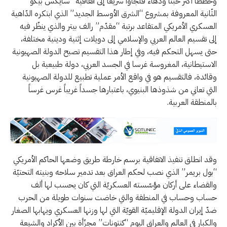
وخططا أكثر خبثا ودهاء فلجأوا سريعا إلى اتفاقيّة “سايكس بيكو”
الثّانية المعروفة بمشروع “الشرق الأوسط الجديد” الذي ابتكره الدّاهية
العسكري الأمريكي المتقاعد برتبة “مقدّم” رالف بيتر والذي ينظّر فيه
إلى تقسيم العالم العربي والإسلامي إلى دويلات إثنية ودينية مختلفة،
حتى يسهل التحكم فيه، وفي إطار هذا التقسيم تصبح الدولة الصهيونية
الاستيطانية، المغروسة غرسا في الجسد العربي، دولة طبيعية بل
وقائدة، فالتقسيم هو في واقع الأمر عملية تطبيع للدولة الصهيونية
التي تعاني من شذوذها البنيوي، باعتبارها جسداً غريباً غرس غرساً
بالمنطقة العربية.
وقد انطلق تنفيذ الاتفاقية برسم خارطة طريق وضعها الحاكم الأمريكي
“بول بريمر” الذي نصب لحكم العراق بعد تدمير سلاحه وبنيته التحتيّة
والقضاء على أركان مؤسّسته العسكريّة التي كان يحسب لها ألف
حساب وحساب في المنطقة والتي خاضت سنوات طويلة من الحرب
ضدّ إيران الدولة الإقليميّة القويّة التي لها وزنها العسكري ويهابها الصغار
والكبار في العالم والعراق اليوم “كنتونات” مجزّأة بين الأكراد والشيعة