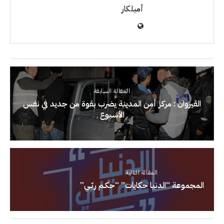
أميلكار
المقالة السابقة
القيروان : مركز أمن المدينة يضرب بقوة من جديد في نفس
الأسبوع
المقالة التالية
المجموعة “الدنيا حكايات” “حكـم ربّـي”