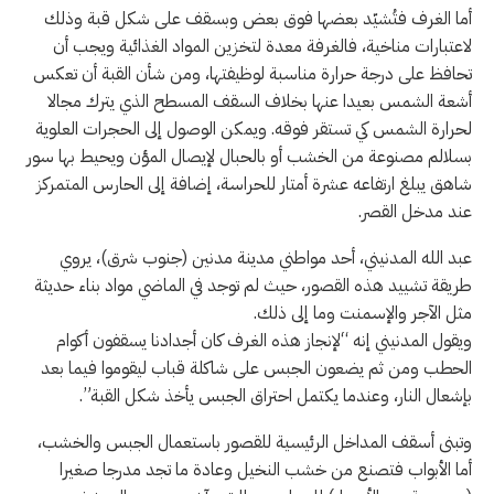
أما الغرف فتُشيّد بعضها فوق بعض وبسقف على شكل قبة وذلك
لاعتبارات مناخية، فالغرفة معدة لتخزين المواد الغذائية ويجب أن
تحافظ على درجة حرارة مناسبة لوظيفتها، ومن شأن القبة أن تعكس
أشعة الشمس بعيدا عنها بخلاف السقف المسطح الذي يترك مجالا
لحرارة الشمس كي تستقر فوقه. ويمكن الوصول إلى الحجرات العلوية
بسلالم مصنوعة من الخشب أو بالحبال لإيصال المؤن ويحيط بها سور
شاهق يبلغ ارتفاعه عشرة أمتار للحراسة، إضافة إلى الحارس المتمركز
عند مدخل القصر.
عبد الله المدنيني، أحد مواطني مدينة مدنين (جنوب شرق)، يروي
طريقة تشييد هذه القصور، حيث لم توجد في الماضي مواد بناء حديثة
مثل الآجر والإسمنت وما إلى ذلك.
ويقول المدنيني إنه “لإنجاز هذه الغرف كان أجدادنا يسقفون أكوام
الحطب ومن ثم يضعون الجبس على شاكلة قباب ليقوموا فيما بعد
بإشعال النار، وعندما يكتمل احتراق الجبس يأخذ شكل القبة”.
وتبنى أسقف المداخل الرئيسية للقصور باستعمال الجبس والخشب،
أما الأبواب فتصنع من خشب النخيل وعادة ما تجد مدرجا صغيرا