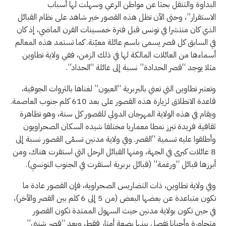
البداوة والتنقل بحثا عن مواطن الرعي وسهلت لها أسباب
الاستقرار”، وحتى الآن تظل هذه القصور خير شاهد على نظام القبائل
الذي كان منتشرا في تونس قبل فترة خمسينات القرن الماضي، إذ كان
في السابق كل قصر يسمى باسم عائلة معيّنة. كما تستمد هذه المعالم
أسماءها من العائلات المالكة لها في ذلك الزمن، ففي ولاية تطاوين
مثلا يوجد “قصر الحدادة” نسبة إلى عائلة “الحداد”.
وتعتبر تطاوين التي تعني بالبربرية “العيون” لغناها بالثروات الجوفية،
قاعدة الانطلاق لزيارة هذه القصور على بعد 610 كلم جنوب العاصمة.
ويقام في هذه الولاية المهرجان الدولي للقصور كل سنة، وهو تظاهرة
ثقافية فريدة تبرز نمطا معماريا مختلفا شيده السكان الصحراويون
وأطلقوا عليه تسمية “القصر. وفي ولاية مدنين تسمّى القصور نسبة إلى
8 عائلات كبرى في الجهة، ومنها القبائل الرحل التي استقرت هناك، ومن
أبرزها قبائل “ورغمة” (قبائل بربرية استقرت في الجنوب التونسي).
وفي ولاية تطاوين، ذات التضاريس الصحراوية، فإن القصور عادة ما
تكون متباعدة عن بعضها البعض (من 5 إلى 6 كلم بين القصر والآخر)،
في حين تكون بولاية مدنين حيث السهول الممتدة تكون القصور
متجاورة وأحيانا تفصل بينها بضعة أمتار فقط، ويعد “قصر شنني”