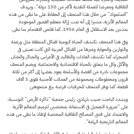
الثقافية ومعرضا للعملة النقدية لأكثر من 150 دولة”، ويهدف
“الصلموك” من خلال هذا المتحف إلى الحفاظ على ما تبقى من هذه
المعالم الأثرية، مشيرا إلى أنه تمت إزالة معظم القصور الموجودة
بمدنين بعد الاستقلال في العام 1956، كما تقلص الاهتمام بما تبقى.
وفي هذا المتحف نكتشف الحياة اليومية لقبائل المنطقة مثل ورغمة
والتوازين والحواية وغيرها من القبائل العربية التي كانت تعيش في
الصحراء، كما نكتشف العادات والتقاليد في الأعراس والجنائز والختان
والأكل وكل ما يتعلق بالحياة الاقتصادية والاجتماعية. ويضم المتحف
مجموعات نادرة من الفضة والأسلحة يعود بعضها إلى أكثر من ثلاثة
قرون ومخطوطات ومجموعة من العملات الأجنبية تفوق 3 آلاف
قطعة، كما يوفر المتحف للحرفيات فرصة بيع منتجوهن.
ويشدد الباحث حبيب بلهادي، رئيس جمعية “ذاكرة الأرض” التونسية،
على “ضرورة التعجيل في الاستعانة بمختصين لترميم المعالم الأثرية
والاعتماد على فنيي المصالح الثقافية المختصة لإنقاذ ما تبقى من هذه
المعالم التاريخية الهامة”.