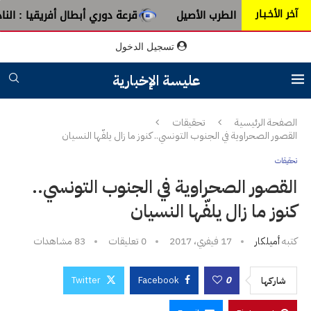
آخر الأخـبـار
ن عبق الطرب الأصيل
قرعة دوري أبطال أفريقيا : النادي الإفري
تسجيل الدخول
عليسة الإخبارية
الصفحة الرئيسية
تحقيقات
القصور الصحراوية في الجنوب التونسي.. كنوز ما زال يلفّها النسيان
تحقيقات
القصور الصحراوية في الجنوب التونسي..
كنوز ما زال يلفّها النسيان
كتبه
أميلكار
17 فيفري، 2017
0 تعليقات
83
مشاهدات
Twitter
Facebook
0
شاركها