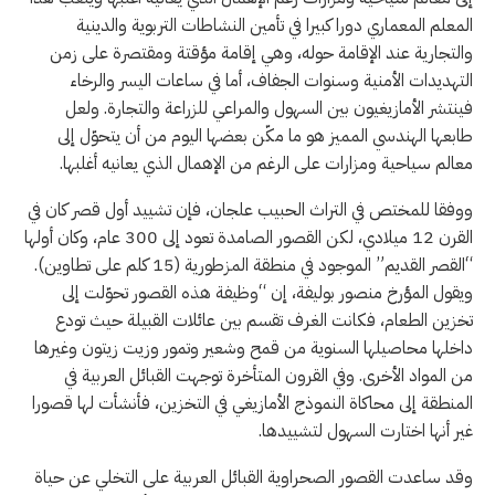
المعلم المعماري دورا كبيرا في تأمين النشاطات التربوية والدينية
والتجارية عند الإقامة حوله، وهي إقامة مؤقتة ومقتصرة على زمن
التهديدات الأمنية وسنوات الجفاف، أما في ساعات اليسر والرخاء
فينتشر الأمازيغيون بين السهول والمراعي للزراعة والتجارة. ولعل
طابعها الهندسي المميز هو ما مكّن بعضها اليوم من أن يتحوّل إلى
معالم سياحية ومزارات على الرغم من الإهمال الذي يعانيه أغلبها.
ووفقا للمختص في التراث الحبيب علجان، فإن تشييد أول قصر كان في
القرن 12 ميلادي، لكن القصور الصامدة تعود إلى 300 عام، وكان أولها
“القصر القديم” الموجود في منطقة المزطورية (15 كلم على تطاوين).
ويقول المؤرخ منصور بوليفة، إن “وظيفة هذه القصور تحوّلت إلى
تخزين الطعام، فكانت الغرف تقسم بين عائلات القبيلة حيث تودع
داخلها محاصيلها السنوية من قمح وشعير وتمور وزيت زيتون وغيرها
من المواد الأخرى. وفي القرون المتأخرة توجهت القبائل العربية في
المنطقة إلى محاكاة النموذج الأمازيغي في التخزين، فأنشأت لها قصورا
غير أنها اختارت السهول لتشييدها.
وقد ساعدت القصور الصحراوية القبائل العربية على التخلي عن حياة