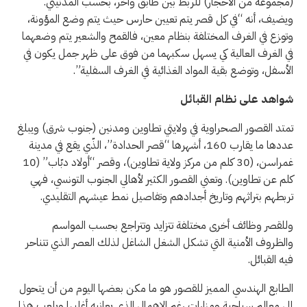
(مجموعة من الأحجار) للربط بين طابق وآخر، بحسب المدنيني.
ويضيف، أنه “في كل قصر يتم تعيين حارس حيث يتم وضع المؤونة،
وتوزع في الغرف المختلفة بنظام معين، فالقمح والشعير يتم وضعهما
في الغرف العالية كي يسهل سكبهما من فوق على ظهر جمل يكون في
الأسفل، وتوضع بقية المواد الغذائية في الغرف السفلية”.
شواهد على نظام القبائل
تمتد القصور الصحراوية في ولايتي تطاوين ومدنين (جنوب شرق) ويبلغ
عددها ما يقارب 160، أشهرها “قصر الحدادة”، الذّي يقع في مدينة
غمراسن، (30 كلم من مركز ولاية تطاوين)، وقصر “أولاد دبّاب” (10
كلم عن تطاوين). وتعني القصور الكثير لأهالي الجنوب التونسي، فهي
تربطهم بتراثهم وتاريخ أجدادهم وتفاصيل نمط عيشهم التقليدي.
وللقصر وظائف أخرى مختلفة تتزايد وتتراجع بحسب المواسم
والظروف الأمنية التي تشكل الشغل الشاغل لذلك العصر الذي تتناحر
فيه القبائل.
الطابع الهندسي المميز للقصور هو ما مكن بعضها اليوم من أن يتحول
إلى معالم سياحية ومزارات رغم الإهمال الذي يعانيه أغلبها ويلعب هذا