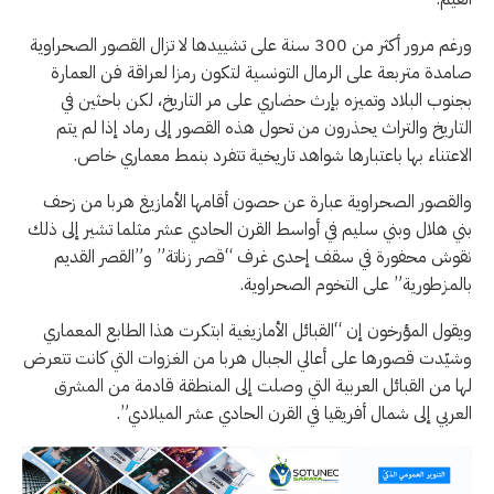
ورغم مرور أكثر من 300 سنة على تشييدها لا تزال القصور الصحراوية
صامدة متربعة على الرمال التونسية لتكون رمزا لعراقة فن العمارة
بجنوب البلاد وتميزه بإرث حضاري على مر التاريخ، لكن باحثين في
التاريخ والتراث يحذرون من تحول هذه القصور إلى رماد إذا لم يتم
الاعتناء بها باعتبارها شواهد تاريخية تتفرد بنمط معماري خاص.
والقصور الصحراوية عبارة عن حصون أقامها الأمازيغ هربا من زحف
بني هلال وبني سليم في أواسط القرن الحادي عشر مثلما تشير إلى ذلك
نقوش محفورة في سقف إحدى غرف “قصر زناتة” و”القصر القديم
بالمزطورية” على التخوم الصحراوية.
ويقول المؤرخون إن “القبائل الأمازيغية ابتكرت هذا الطابع المعماري
وشيّدت قصورها على أعالي الجبال هربا من الغزوات التي كانت تتعرض
لها من القبائل العربية التي وصلت إلى المنطقة قادمة من المشرق
العربي إلى شمال أفريقيا في القرن الحادي عشر الميلادي”.