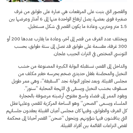
والقصور التي بنيت على المرتفعات هي عبارة على طوابق من غرف
صغيرة فوق بعضها، يصل ارتفاع الواحدة منها إلى 6 أمتار وعرضها بين
1.5 متر ومترين، وعادة ما يكون القصر في شكل مستطيل.
ويختلف عدد الغرف من قصر إلى آخر، وعادة ما يقارب عددها 200 أو
300 غرفة، مقسمة على طوابق قد تصل إلى ستة طوابق، بحسب
التونسي المختص في التراث الحبيب علجان.
والداخل إلى القصر، تستقبله البوابة الكبيرة المصنوعة من خشب
النخيل والمحصّنة بقفل حديدي ضخم يحرسه خفير مكلف من
مجلس القبيلة. وبعد تجاوز البوابة نجد “السقيفة”، وهي ممر طويل
مسقوف بخشب النخيل ويسمّى في اللهجة المحلية “سنور”.
ويقود الممر إلى فضاء واسع مفتوح، أرضيته مرصوفة بالحجارة
الملساء ويسمى “الصحن” وهو الساحة المركزية للقصر، وعليها تطل
كل الغرف والطوابق، وفيها كان مجلس أعيان القبيلة يعقدون جلساتهم
التي يناقشون فيها شؤونهم. ويتحول “صحن” القصر أحيانا إلى محكمة
لفض النزاعات القائمة بين أفراد القبيلة.