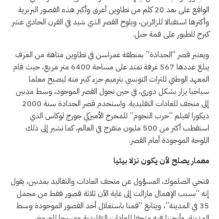
الواقع على بعد 20 كلم من تطاوين أعرق وأكبر هذه القصور البربرية
وأكثرها استقبالا للزائرين، ويلوح القصر الذي شيد في القرن الحادي عشر
كبرج للطيور على قمة جبل.
ويعتبر قصر “الحدادة” بمنطقة غمراسن في تطاوين متاهة من الغرف
يبلغ عددها 567 غرفة تمتد على مساحة 6400 متر مربع، حيث قام
المعهد الوطني للتراث التونسي بترميم جزء كبير منه ليصبح معلما
سياحيا يزار بشكل دوري، في حين تحول القصر الموجود، وسط مدنين
إلى متحف للعادات التقليدية. واستخدم قصر الحدادة سنة 2000
ديكورا لفيلم “حرب النجوم” للمخرج الأميركي جورج لوكاس الذي
استقطب أكثر من 500 مليون متفرج في العالم، كما تشير إلى ذلك
اللوحة الموجودة أمام القصر.
معمار يصلح لأن يكون نزلا بيئيا
فتحي الصلموك، المسؤول عن متحف العادات والتقاليد بمدنين، يقول
إنه “بسبب الإهمال مازالت إلى غاية الآن ثلاثة قصور فقط من مجمل
35 في المدينة”، ويتابع “قمنا باستغلال أحد القصور الموجودة وسط
المدينة، وأنجزنا فيه متحفا للعادات التقليدية ومسرحا للعروض