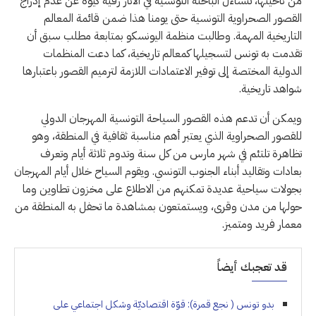
من ناحيتها، تتساءل الباحثة التونسية في الآثار رقية كيوة عن عدم إدراج
القصور الصحراوية التونسية حتى يومنا هذا ضمن قائمة المعالم
التاريخية المهمة. وطالبت منظمة اليونسكو بمتابعة مطلب سبق أن
تقدمت به تونس لتسجيلها كمعالم تاريخية، كما دعت المنظمات
الدولية المختصة إلى توفير الاعتمادات اللازمة لترميم القصور باعتبارها
شواهد تاريخية.
ويمكن أن تدعم هذه القصور السياحة التونسية المهرجان الدولي
للقصور الصحراوية الذي يعتبر أهم مناسبة ثقافية في المنطقة، وهو
تظاهرة تلتئم في شهر مارس من كل سنة وتدوم ثلاثة أيام وتعرف
بعادات وتقاليد أبناء الجنوب التونسي. ويقوم السياح خلال أيام المهرجان
بجولات سياحية عديدة تمكنهم من الاطلاع على مخزون تطاوين وما
حولها من مدن وقرى، ويستمتعون بمشاهدة ما تحفل به المنطقة من
معمار فريد ومتميز.
قد تعجبك أيضاً
بدو تونس ( نجع قمرة): قوّة اقتصاديّة وشكل اجتماعي على