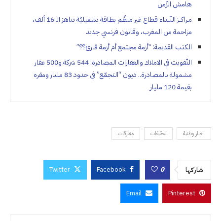
هامش الزّمن
مـراكــز النّــداء قطاع غير منظّم بطاقة تشغيليّة تناهز الـ 16 ألف،
مزاحمة من المغرب، وقانون فرنسي جديد
الكتب القديمة: “أزمة مجتمع أم أزمة قارئ؟؟”
التّفويت في الاملاك والعقارات المصادرة: 544 شركة و500 عقار
مشمولة بالمصادرة.. ديون “التجمّع” في حدود 83 مليار ومقره
بقيمة 120 مليار
اخبار وطنية
تحقيقات
متفرقات
Twitter
Facebook
0
شاركها
Email
Pinterest