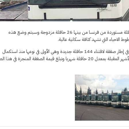
تسلمت شركة نقل تونس نهاية الاسبوع الفارط بميناء حلق الوادي 94 حافلة مستوردة من فرنسا من بينها 26 حافلة مزدوجة وسيتم وضع هذه
ط الاحياء التي تشهد كثافة سكانية عالية.
كما تسلمت الشركة قبل ايام 14 حافلة جديدة وتندرج هذه الاقتناعات في إطار صفقة لاقتناء 144 حافلة جديدة وهي الأولى في نوعها منذ استكمال
برنامج الاقتناعات لسنة 2009 وستتواصل عمليات التسليم على مدى الأشهر المقبلة بمعدل 20 حافلة شهريا وتبلغ قيمة الصفقة المنجزة في 