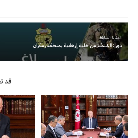
المقالة السابقة
دوز : الكشف عن خلية إرهابية بمنطقة زعفران
قد تع