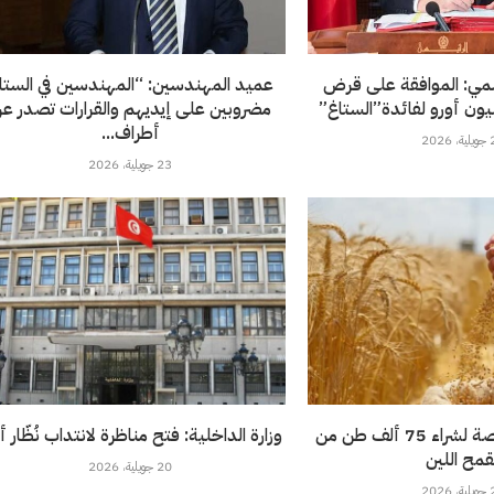
سمي: الموافقة على قرض
عميد المهندسين: “المهندسين في الستا
مضروبين على إيديهم والقرارات تصدر ع
أطراف...
202
23 جويلية، 2026
تونس تطرح مناقصة لشراء 75 ألف طن من
وزارة الداخلية: فتح مناظرة لانتداب نُظّار 
قمح اللين
20 جويلية، 2026
202