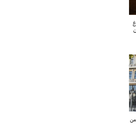
غ
ن
أمن