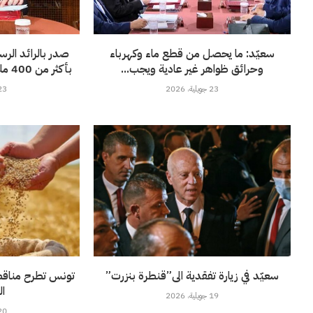
سعيّد: ما يحصل من قطع ماء وكهرباء
صدر بالرائد الر
وحرائق ظواهر غير عادية ويجب...
بأكثر من 400 مليون أورو لفائدة”الستاغ”
23 جويلية، 2026
23 جويلية، 6
سعيّد في زيارة تفقدية الى”قنطرة بنزرت”
ال
19 جويلية، 2026
20 جويلية، 6