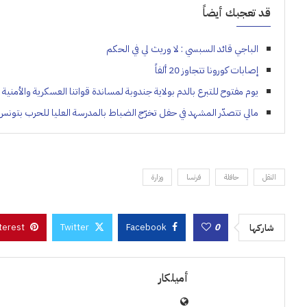
قد تعجبك أيضاً
الباجي قائد السبسي : لا وريث لي في الحكم
إصابات كورونا تتجاوز 20 ألفاً
يوم مفتوح للتبرع بالدم بولاية جندوبة لمساندة قواتنا العسكرية والأمنية 
مالي تتصدّر المشهد في حفل تخرّج الضباط بالمدرسة العليا للحرب بتونس
النقل
حافلة
فرنسا
وزارة
terest
Twitter
Facebook
0
شاركها
أميلكار