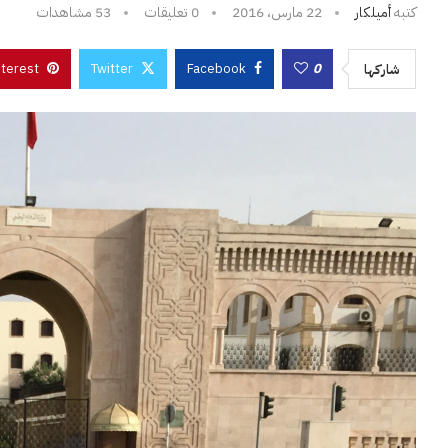
كتبه
أميلكار
22 مارس، 2016
0 تعليقات
53
مشاهدات
nterest
Twitter
Facebook
0
شاركها