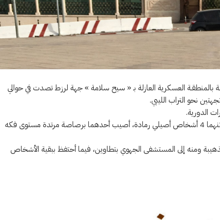
لـة بالمنطقـة العسكرية العازلة بـ « سيح سلامة » جهة لرزط تصدت في حوالي
ات الدورية.
وقد تبين أنهما سيارتيْ تهريب محملتيْن بأوعية محروقات فارغة وعلى متنهما 4 أشخاص أصيلي رمادة، أصيب أحدهما برصاصة مرتدة مستوى فكه
ذهيبة ومنه إلى المستشفى الجهوي بتطاوين، فيما أحتفظ ببقية الأشخاص