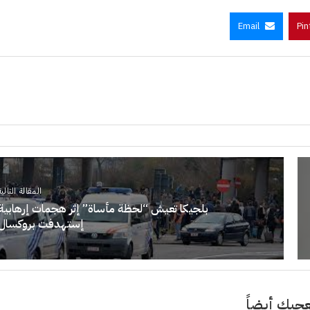
Email
Pin
المقالة التالية
بلجيكا تعيش “لحظة مأساة” إثر هجمات إرهابية
إستهدفت بروكسال
جبك أيضاً