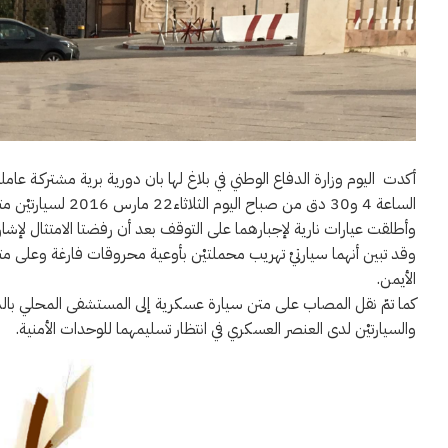
أكدت اليوم وزارة الدفاع الوطني في بلاغ لها بان دورية برية مشتركـة عام
الساعة 4 و30 دق من صباح اليوم الثلاثاء22 مارس 2016 لسيارتيْن متجهتين نحو التراب الليبي.
وأطلقت عيارات نارية لإجبارهما على التوقف بعد أن رفضتا الامتثال لإشار
الأيمن.
كما تمّ نقل المصاب على متن سيارة عسكرية إلى المستشفى المحلي بال
والسيارتيْن لدى العنصر العسكري في انتظار تسليمهما للوحدات الأمنية.