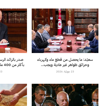
سعيّد: ما يحصل من قطع ماء وكهرباء
صدر بالرائد الر
وحرائق ظواهر غير عادية ويجب...
بأكثر من 400 مليون أورو لفائدة”الستاغ”
23 جويلية، 2026
23 جويلية، 6