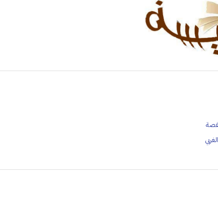
قفصة
غربي