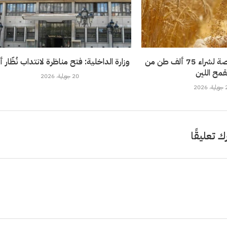
تونس تطرح مناقصة لشراء 75 ألف طن من
وزارة الداخلية: فتح مناظرة لانتداب نُظّار 
قمح اللين
20 جويلية، 2026
202
ك تعليقًا