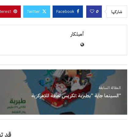
terest
Twitter
Facebook
0
شاركها
أميلكار
المقالة السابقة
“السينما جاية “بطبربة :تكريس ثقافة اللامركزية
قد تع