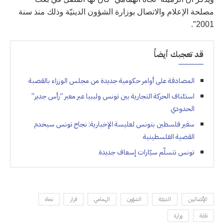
مصلحة الإعلام والاتصال بوزارة الشؤون الدينيّة وذلك منذ سنة
2001″.
قد تعجبك أيضاً
المصادقة على أوامر حكومية جديدة من مجلس الوزراء بالقصبة
استئناف الحركة التجارية بين تونس وليبيا عبر معبر “رأس جدير”
الحدودي
سفير فلسطين بتونس لعليسة الإخبارية: نجاح تونس سيخدم
القضية الفلسطينية
تونس تتسلّم سيّارات إسعاف جديدة
الإتّصاليين
الدينيّة
الشؤون
الهمامي
قرار
نجاة
نقابة
وزارة