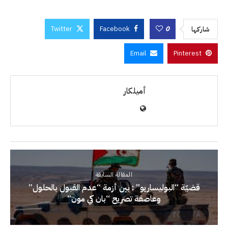
Twitter
Facebook
0
شاركها
Email
Pinterest
أميلكار
المقالة السابقة
قضيّة “البوليساريو” : بين أزمة “عدم القبول بالحلول”
وعاصفة تصريح “بان كي مون”