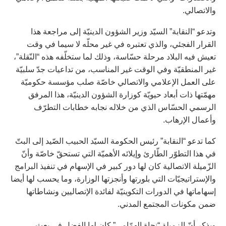
والاتصالي.
وتدعو “النقابة” السيّد وزير الشؤون الدينيّة إلى مراجعة هذا
القرار الفجئي، والذي تعتبره في غير محلّه لا سيما في وقت
تعيش فيه البلاد مرحلة حسّاسة، وذلك لما ستخلّفه هذه “النّقلة”،
غير المنطقيّة وفي الوقت غير المناسب، من تداعيات جدّ سلبيّة
على العمل الإعلامي والاتصالي خاصّة صلب مؤسسة حكوميّة
مهمّتها ذات أبعاد حيويّة كوزارة الشؤون الدينيّة، هذا المرفق
الرسمي الحسّاس الذي من خلاله نجابه خطابات التطرّف
وأعمال الإرهاب.
كما تدعو “النقابة” رئيس الحكومة السيّد الحبيب الصّيد إلى البتّ
في هذا التطوّر الطّارئ وإيلائه الأهميّة التي تستحقّ خاصّة وأنّ
الزّميلة الاتصالية كان لها دور كبير في الإسهام في تنفيذ البرامج
والإستراتيجيّات التي بلورتها وأنجزتها الوزارة، وما يحسب لها أيضا
إسهاماتها في الدورات التكوينيّة لفائدة الإتصاليين ونشاطاتها
ضمن مكونات المجتمع المدني.
ويذكر أنّ الزميلة “نجاة الهمّامي” كان لها الفضل في بعث