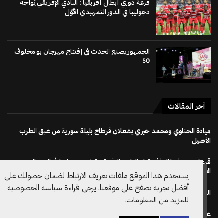
قرعة دوري أبطال أفريقيا : النادي الإفريقي يُواجه
دجوليبا في الدور التمهيدي الأوّل
الجمهور يصنع الحدث في إفتتاح مهرجان بو مخلوف
50
آخر المقالات
ميادة الحناوي ومحمد خيري يشعلان قرطاج بليلة سورية من عبق الطرب
الأصيل
قرعة دوري أبطال أفريقيا : النادي الإفريقي يُواجه دجوليبا في الدور التمهيدي
الأوّل
يستخدم هذا الموقع ملفات تعريف الارتباط لضمان حصولك على
أفضل تجربة تصفح على موقعنا. يرجى قراءة سياسة الخصوصية
الجمهور يصنع الحدث في إفتتاح مهرجان بو مخلوف 50
للمزيد من المعلومات.
على خطى نظيره الويلزي: الاتحاد الانقليزي لكرة القدم يسحب دعم ترشح