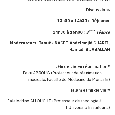
Discussions
13h00 à 14h30 :
Déjeuner
ème
14h30 à 16h00 :
3
séance
Modérateurs: Taoufik NACEF, Abdelmejid CHARFI,
Hamadi B JABALLAH
Fin de vie en réanimation.
*
Fekri ABROUG (Professeur de réanimation
médicale. Faculté de Médecine de Monastir)
Islam et fin de vie
*
Jalaleddine ALLOUCHE (Professeur de théologie à
l’Université Ezzaitouna)