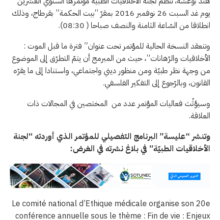
هند بوعشة، تنظم لجنة الأخلاقيات الطبية موتمرها السنوي العشرين
يوم غد السبت 26 نوفمبر 2016 بمقرّ “بيت الحكمة” بقرطاج، وذلك
انطلاقا من السّاعة الثامنة والنصف صباحا ( 08:30).
وتنعقد النسخة الحالية للمؤتمر تحت عنوان” فترة ما قبل الموت :
الأخلاقيات والرّهانات”، حيث من المبرمج أن يتمّ التطرّق إلى الموضوع
من وجهة نظر طبيّة ومن منظور ديني واجتماعي، واستنادا إلى ما يقرّه
القانون، وبالرّجوع إلى التفكير الفلسفي.
وسيؤثّث فعاليات المؤتمر عدد من المختصين في المجالات ذات
العلاقة.
وتنشر “عليسة” البرنامج التفصيلي للمؤتمر الذي أوردته “لجنة
الأخلاقيات الطبيّة” في بلاغ نشرته في الغرض:
Le comité national d’Ethique médicale organise son 20e
conférence annuelle sous le thème : Fin de vie : Enjeux