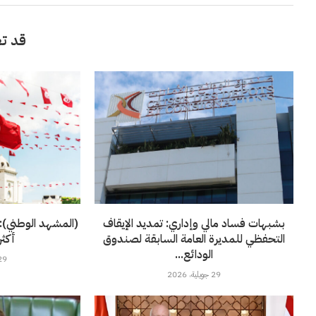
قد تع
بشبهات فساد مالي وإداري: تمديد الإيقاف
(المشهد الوطني):
التحفظي للمديرة العامة السابقة لصندوق
أكثر
الودائع...
29 جويلية، 6
29 جويلية، 2026