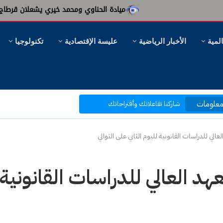
ميادة الحناوي ومحمد خيري يشعلان قرطاج بليلة سورية 
المية
الأخبار الرياضية
عليسة الإقتصادية
تكنولوجيا
مرحبا بكم في موقع عليسة الإخبارية
بتصفحك موقعنا أنت في قلب الحدث
علومات
طارئ للمكتب الجامعي وإقالة اللموشي واردة
شاركنا تفاعلاتك وأقتراحاتك
بكم نرتقي إلى ما هو أفضل
لي للدراسات القانونية لليوم الثاني على التوالي
 العالي للدراسات القانونية