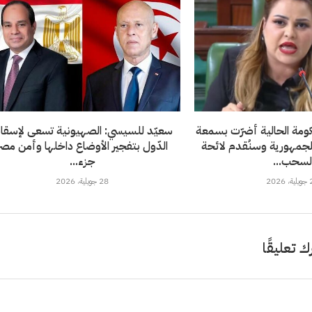
ومة الحالية أضرّت بسمعة
سعيّد للسيسي: الصهيونية تسعى لإسقا
الجمهورية وسنُقدم لائحة
الدّول بتفجير الأوضاع داخلها وأمن مصر
سحب...
جزء...
202
28 جويلية، 2026
ك تعليقًا