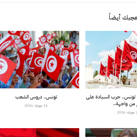
جبك أيضاً
 تونس.. حرب السيادة على
تونس.. دروس الشعب
 من واجهة..
31 جويلية، 2026
202