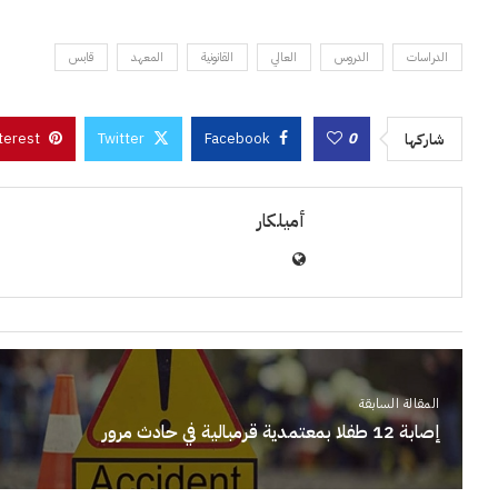
الدراسات
الدروس
العالي
القانونية
المعهد
قابس
terest
Twitter
Facebook
0
شاركها
أميلكار
المقالة السابقة
إصابة 12 طفلا بمعتمدية قرمبالية في حادث مرور