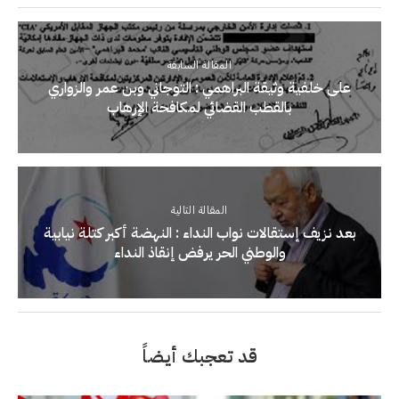
المقالة السابقة
على خلفية وثيقة البراهمي : التوجاني وبن عمر والزواري
بالقطب القضائي لمكافحة الإرهاب
المقالة التالية
بعد نزيف إستقالات نواب النداء : النهضة أكبر كتلة نيابية
والوطني الحر يرفض إنقاذ النداء
قد تعجبك أيضاً