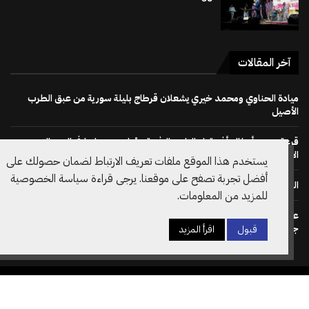
آخر المقالات
ميادة الحناوي ومحمد خيري يشعلان قرطاج بليلة سورية من عبق الطرب
الأصيل
قرعة دوري أبطال أفريقيا : النادي الإفريقي يُواجه دجوليبا في الدور التمهيدي
الأوّل
يستخدم هذا الموقع ملفات تعريف الارتباط لضمان حصولك على
أفضل تجربة تصفح على موقعنا. يرجى قراءة سياسة الخصوصية
الجمهور يصنع الحدث في إفتتاح مهرجان بو مخلوف 50
للمزيد من المعلومات.
على خطى نظيره الويلزي: الاتحاد الانقليزي لكرة القدم يسحب دعم ترشح
جياني انفانتينو لرئاسة الفيفا مجددا
قبول
اقرأ المزيد
جميع الحقوق محفوظة @2026– تصميم وتطوير
Amilcar