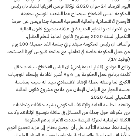
اليوم الاربعاء 24 جوان 2020، لوكالة تونس افريقيا للانباء بان رئيس
الحكومة الياس الفخفاخ سيصارح غدا الشعب التونسي بحقيقة
الأوضاع الاقتصادية والمالية العمومية الصعبة جدا ويعلن عن حزمة
من الاجراءات والتدابير الجديدة في علاقة بمشروع قانون المالية
التكميلي لسنة 2020 ومشروع قانون المالية للعام المقبل.
وأضاف ان رئيس الحكومة سيقدم في جلسة الغد حصيلة 100 يوم
من عمل الحكومة خاصة في تعاملها مع جائحة فيروس كورنا المستجد
(كوفيد 19).
وتابع الشواشي (التيار الديمقراطي) ان الياس الفخفاخ سيقدم خلال
كلمته برنامج عمل الحكومة بين 6 و9 أشهر القادمة وإعطاء التوجهات
الكبرى لما وصفه بخطة الإنقاذ الاقتصادي مبينا انه سيتم بمناسبة
جلسة الحوار مع البرلمان الإعلان عن ملامح مشروع قانون المالية
التكميلي لسنة 2020
وتنعقد الجلسة العامة والإئتلاف الحكومي يشهد خلافات وتجاذبات
بين مكوناته حول جملة من المسائل في علاقة بتوسيع الإئتلاف. وكانت
الكتلة البرلمانية لحركة النهضة جددت الالتزام بدعم الحكومة
وإسنادها، مجددة التأكيد على أن الوضع يحتاج إلى مزيد تجميع القوي
والأطراف السياسية والاجتماعية وإدماجها وتوسيع الحزام البرلماني