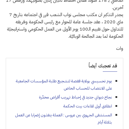
الماضي بـ 178 صوتا، مقابل احتفاظ نائبين إثنين بصوتيهما، ورفض 17
آخرين.
يجدر التذكير ان مكتب مجلس نواب الشعب قرر في اجتماعه بتاريخ 7
ماي 2020 ، عقد جلسة عامة للحوار مع رئيس الحكومة وفريقه
للتداول حول تقييم الـ100 يوم الأولى من العمل الحكومي واستراتيجيّة
الحكومة لما بعد الجائحة الوبائيّة.
وات
قد تعجبك أيضاً
يوم تحسيسي بولاية قفصة لتشجيع طلبة المؤسسات الجامعية
على الانتصاب للحساب الخاص
نجاح ديواني جديد في إحباط تهريب أقراص مخدّرة
انطلاق أولى لقاءات بيت الحكمة
المستشفى الجهوي ببن عروس : العملة ينفذون إضرابا عن العمل
بثلاثة أيام