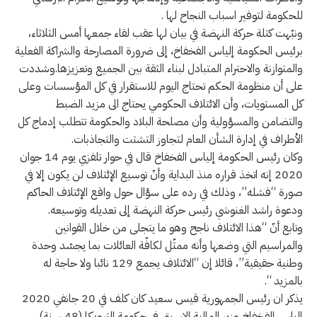
للحكومة لتوفير اسباب النجاح لها .
ونبّهت كتلة حركة النهضة في بيان لها عقب لقاء جمعها أمس الثلاثاء،
برئيس الحكومة إلياس الفخفاخ، إلى ضرورة المصارحة والشراكة الفعلية
والمتوازنة والاحترام المتبادل لبناء الثقة بين الجميع وتعزيزها.وشددت
على أن منظومة الحكم تحتاج اليوم للاستقرار في كل المؤسسات وعلى
كل المستويات، وأن الائتلاف الحكومي يحتاج الى مزيد الضبط
والتضامن والمسؤولية وأن مصلحة البلاد والحكومة تتطلب إدماج كل
الأطراف في إدارة الشأن العام لتجاوز التشتت والتجاذبات.
وكان رئيس الحكومة إلياس الفخفاخ قال في حوار تلفزي يوم 14 جوان
2020 إنه اتخذ قراره منذ البداية وأنّ توسيع الإئتلاف لن يكون إلا في
صورة “فشله”، وذلك في رده على سؤال حول واقع الإئتلاف الحاكم
ودعوة راشد الغنوشي رئيس حركة النهضة إلى تعديله وتوسيعه.
وتابع أنّ “هذا الائتلاف ناجح وهو ما يتجلى من خلال القوانين
والمراسيم التي وضعها وأنه ممثّل لكافّة العائلات بما يجسّد وحدة
وطنية حقيقية”، قائلا إن “الائتلاف يجمع 129 نائبا ولا حاجة له
بالمزيد “.
يذكر ان رئيس الجمهورية قيس سعيد كان كلف في 20 جانفي 2020
إلياس الفخفاخ وزير المالية الاسبق في حكومة الترويكا (48 سنة)،