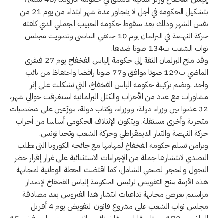
بتشكيل الحكومة في أجل لا يتجاوز مدة شهر ابتداء من يوم 21 من
نفس الشهر وذلك بعد سقوط حكومة الحبيب الجملي الذي كلفته
حركة النهضة في البرلمان يوم 10 جانفي الماضي وتصويت مجلس
نواب الشعب ب134 صوتا ضدها.
وقد منح البرلمان الثقة إلى حكومة إلياس الفخفاخ يوم 27 فيفري
الماضي ب129 صوتا موافق و77 صوتا رافضا واحتفاظ من نائب
واحد .وتضم تركيبة حكومة الياس الفخفاخ، التي تشكلت على إثر
مشاورات مع عدد من الأحزاب والكتل البرلمانية استغرقت حوالي شهر،
32 عضوا بين وزراء دولة، ووزراء، وكتاب دولة، موزّعين على شخصيات
متحزبة وأخرى مستقلة. ويتكون الإئتلاف الحكومي أساسا من أحزاب
حركة النهضة والتيار الديمقراطي وحركة الشعب وتحيا تونس.
وتزامن تسلم حكومة الفخفاخ لمهامها مع جائحة الكورونا التي تطلب
التصدي لانتشارها جملة من الإجراءات الاستثنائية على غرار إقرار حظر
التجول والحجر الصحي الشامل، كما اقتضت الخطة الوطنية لمجابهة
هذه الأزمة منح التفويض لرئيس الحكومة إلياس الفخفاخ لإصدار
مراسيم بغرض مجابهة تداعيات انتشار هذا الفيروس بعد مصادقة
مجلس نواب الشعب على مشروع قانون التفويض يوم 4 أفريل