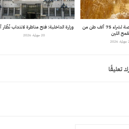
تونس تطرح مناقصة لشراء 75 ألف طن من
وزارة الداخلية: فتح مناظرة لانتداب نُظّار 
قمح اللين
20 جويلية، 2026
202
ك تعليقًا