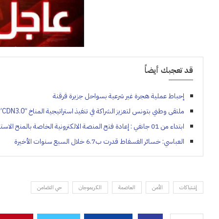
قد تعجبك أيضاً
إحباط عملية هجرة غير شرعية بسواحل جزيرة قرقنة
ملتقى وطني بتونس لتعزيز الشراكة في تنفيذ استراتيجية المناخ “CDN3.0”:
ابتداء من 01 جانفي : إعادة فتح المنصة الالكترونية الخاصة بالمنح الاستثنائية لفائدة المؤسسات السياحية
العباسي: خسائر الفسفاط قدرت ب6.7 خلال السبع سنوات الأخيرة
إشتباكات
الأمن
العاصمة
الكريموجان
حي التضامن