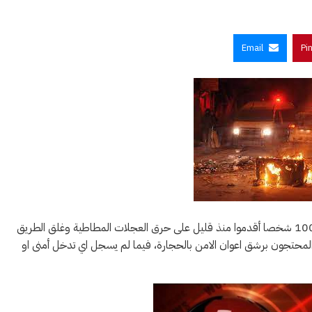
Email
Pi
علمت عليسة الاخبارية من مصادر مطلعة ان عددا من الشبان قرابة الـ 100 شخصا أقدموا منذ قليل على حرق العجلات المطاطية وغلق الطريق
المحتجون برشق اعوان الامن بالحجارة، فيما لم يسجل اي تدخل أمنى او