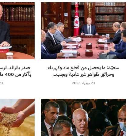
سعيّد: ما يحصل من قطع ماء وكهرباء
صدر بالرائد الر
وحرائق ظواهر غير عادية ويجب...
بأكثر من 400 مليون أورو لفائدة”الستاغ”
23 جويلية، 2026
23 جويلية، 6