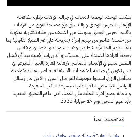
تمكنت الوحدة الوطنية للابحاث في جرائم الإرهاب بإدارة مكافحة
الإرهاب للحرس الوطني و بالتنسيق مع مصلحة التوقي من الارهاب
باقليم الحرس الوطني بسوسة من الكشف عن خلية تكفيرية متكونة
من خمسة عناصر من بينهم إمرأة (متزوجة على غير الصيغ القانونية بما
يلقب بأمير الخلية) تنشط بين ولايات سوسة و القصرين و قابس
،خطط افرادها للاعتداء على المنشآت و الدوريات الأمنية بعد أن فشل
البعض منهم في الإلتحاق بالعناصر الارهابية الفارة بالجبال ليشرعوا في
تلقي تكوين في صناعة المتفجرات بالاستعانة بعناصر ارهابية متواجدة
بمناطق النزاع. اسسوا مجموعة للتواصل السري و الآمن عبر وسائل
التواصل الاجتماعي اطلقوا عليها مجموعة الذئاب المنفردة.
و باحالة جميع أفراد الخلية على القضاء اذن حاكم التحقيق المتعهد
بايداعهم السجن يوم 17 جويلية 2020
قد تعجبك أيضاً
مقتل “إرهابي” في معارك عنيفة بمنطقة بن قردان