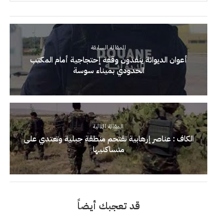
المقالة السابقة
أعوان الديوانة ينفذون وقفة إحتجاجية أمام المكتب
الحدودي بميناء سوسة
المقالة التالية
الكاف : عناصر إرهابية تقتحم منطقة جبلية وتعتدي على
متساكنيها
قد تعجبك أيضاً