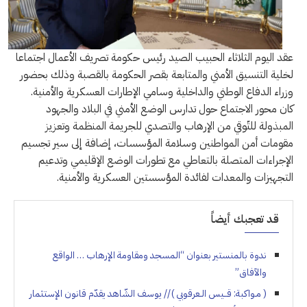
عقد اليوم الثلاثاء الحبيب الصيد رئيس حكومة تصريف الأعمال اجتماعا
لخلية التنسيق الأمني والمتابعة بقصر الحكومة بالقصبة وذلك بحضور
وزراء الدفاع الوطني والداخلية وسامي الإطارات العسكرية والأمنية.
كان محور الاجتماع حول تدارس الوضع الأمني في البلاد والجهود
المبذولة للتّوقي من الإرهاب والتصدي للجريمة المنظمة وتعزيز
مقومات أمن المواطنين وسلامة المؤسسات، إضافة إلى سير تجسيم
الإجراءات المتصلة بالتعاطي مع تطورات الوضع الإقليمي وتدعيم
التجهيزات والمعدات لفائدة المؤسستين العسكرية والأمنية.
قد تعجبك أيضاً
ندوة بالمنستير بعنوان “المسجد ومقاومة الإرهاب … الواقع
والآفاق”
( مـواكبة: قــيس الـعرقوبي ) // يوسف الشّاهد يقدّم قانون الإستثمار