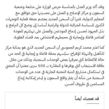
وقد أكد وزير العدل بالمناسبة حرص الوزارة على متابعة وضعية
السجون و مراكز الإصلاح و العمل على تحسينها حتى تتوافق مع
المعايير الدولية، مُبرزا أن السجن الجديد يجسّم بصفة فعلية التوجهات
الكبرى للسياسة الجزائية للدولة والرامية أساسا إلى وضع كل البرامج و
بذل الجهود لحسن إدماج المودعين والعمل على تهيئتهم للعودة
كعناصر فاعلة وإيجابية في محيطهم الاجتماعي بعد قضاء العقوبة.
كما اعتبر محمد كريم الجموسي أن السجن الجديد الذي هو بمثابة مركز
للتأهيل والتهيئة للإفراج، سيُسهم بصفة فاعلة و إيجابية في الحد من
حالة الاكتظاظ التي تعرفها بعض الوحدات السجنية، وذلك من خلال
طاقة الاستيعاب التي يوفرها و المقدّرة بـــ 500 سرير، معتبرا أن المضي
في استكمال مشاريع البنية التحتية الجارية في عدد من الوحدات
السجنية من شأنه أن يغيّر واقع السجون و يُيسّر إمكانية إيداع
المساجين في ظروف أحسن.
قد تعجبك أيضاً