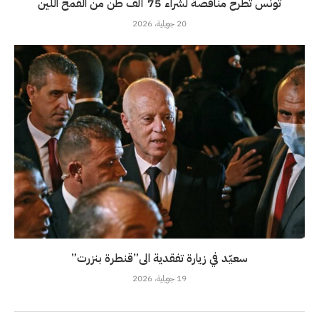
تونس تطرح مناقصة لشراء 75 ألف طن من القمح اللين
20 جويلية، 2026
سعيّد في زيارة تفقدية الى”قنطرة بنزرت”
19 جويلية، 2026