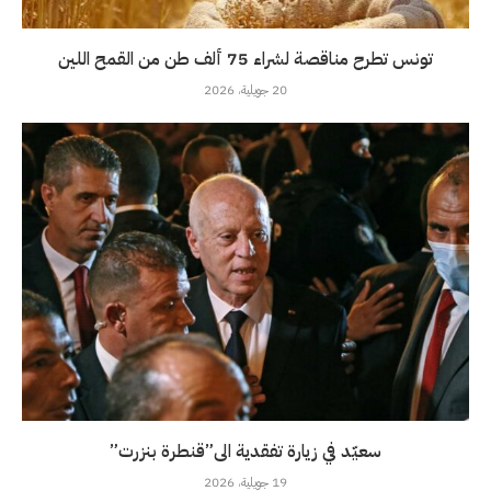
تونس تطرح مناقصة لشراء 75 ألف طن من القمح اللين
20 جويلية، 2026
سعيّد في زيارة تفقدية الى”قنطرة بنزرت”
19 جويلية، 2026