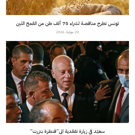
تونس تطرح مناقصة لشراء 75 ألف طن من القمح اللين
20 جويلية، 2026
سعيّد في زيارة تفقدية الى”قنطرة بنزرت”