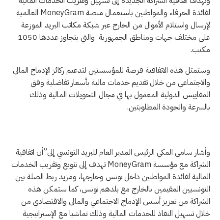
وتهدف اتفاقية الشراكة الجديدة إلى تسهيل وتقريب الخدمات المالية
لفائدة الحرفاء والمواطنين باستعمال منصة MoneyGram العالمية
لإرسال واستلام الأموال من الخارج عبر شبكة مكاتب البريد الموزعة
على مختلف جهات ومناطق الجمهورية والتي يتجاوز عددها 1050
مكتب.
وستمثل هذه الاتفاقية فرصة للمؤسستين لتدعيم ركائز الإدماج المالي
والاجتماعي من خلال تقديم خدمات مالية بأسعار تفاضلية وفق
المقاييس الدولية المعمول بها في مجال التحويلات المالية وذلك
بالسرعة والجودة المطلوبتين.
وأشار سامي المكي الرئيس المدير العام للبريد التونسي إلى”أن اتفاقية
الشراكة مع مؤسسة MoneyGram تهدف إلى تنويع وتقريب الخدمات
المالية لفائدة المواطنين داخل تونس وخارجها، ومزيد ربط الصلة بين
التونسيين المقيمين بالخارج مع بلدهم تونس، كما ستمكن هذه
الشراكة من تعزيز أسس الإدماج الاجتماعي والمالي والاقتصادي من
خلال تسهيل النفاذ للخدمات المالية وذلك تماشيا مع الإستراتيجية