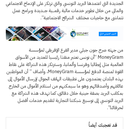
الجديدة التي اعتمدها البريد التونسي والتي ترتكز على الإدماج الاجتماعي
والمالي من خلال تطوير خدمات مالية رقمـــية جـــديدة وبرامج عمل
تتماشى مع حاجيات مختلف الشرائح الاجتماعية”.
من جهته صرح جون جيلي مدير الفرع الإفريقي لمؤسسة
MoneyGram “أن تونس تعتبر منفذا رئيسيا للعديد من الأسواق
العالمية مثل إيطاليا وفرنسا وألمانيا، وسترتكز هذه الشراكة على نقاط
القوة لمنصة الدفع لمؤسسة MoneyGram، وأضاف ” أن المواطنين
بهذه البلدان يعتمدون على تطبيقات الهاتف الجوال لإرسال الأموال إلى
عائلاتهم وأصدقائهم وهو ما سيمكنهم من استلام الأموال من الخارج
بمكاتب البريد بصفة حينية خلال دقائق، كما تهدف هذه الشراكة مع
البريد التونسي إلى توسيع شبكتنا التجارية لتقديم خدمات أفضل
لحرفائنا”️.
قد تعجبك أيضاً