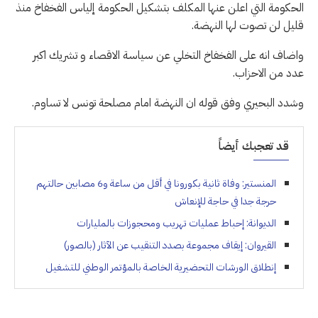
الحكومة التي اعلن عنها المكلف بتشكيل الحكومة إلياس الفخفاخ منذ
قليل لن تصوت لها النهضة.
واضاف انه على الفخفاخ التخلي عن سياسة الاقصاء و تشريك اكبر
عدد من الاحزاب.
وشدد البحيري وفق قوله ان النهضة امام مصلحة تونس لا تساوم.
قد تعجبك أيضاً
المنستير: وفاة ثانية بكورونا في أقل من ساعة و6 مصابين حالتهم
حرجة جدا في حاجة للإنعاش
الديوانة: إحباط عمليات تهريب ومحجوزات بالمليارات
القيروان: إيقاف مجموعة بصدد التنقيب عن الآثار (بالصور)
إنطلاق الورشات التحضيرية الخاصة بالمؤتمر الوطني للتشغيل