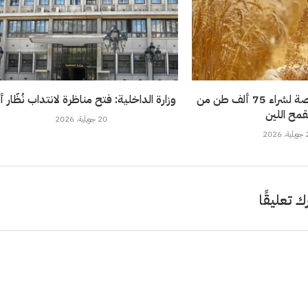
تونس تطرح مناقصة لشراء 75 ألف طن من
وزارة الداخلية: فتح مناظرة لانتداب نُظّار 
قمح اللين
20 جويلية، 2026
202
ك تعليقًا