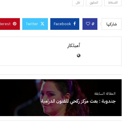
الفسفاط
المتلوي
نقل
terest
Twitter
Facebook
0
شاركها
أميلكار
المقالة السابقة
جندوبة : بعث مركز ركحي للفنون الدرامية