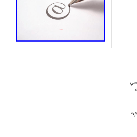
منجمي
ة
شيء