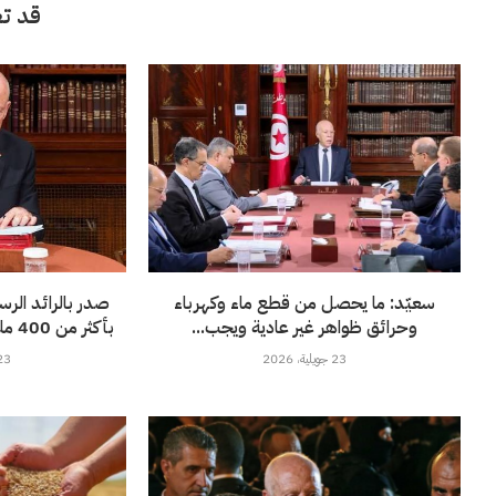
قد تع
سعيّد: ما يحصل من قطع ماء وكهرباء
صدر بالرائد الر
وحرائق ظواهر غير عادية ويجب...
بأكثر من 400 مليون أورو لفائدة”الستاغ”
23 جويلية، 2026
23 جويلية، 6