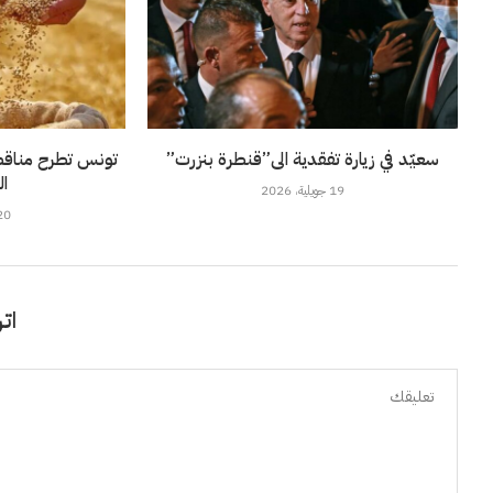
سعيّد في زيارة تفقدية الى”قنطرة بنزرت”
ال
19 جويلية، 2026
20 جويلية، 6
اتر