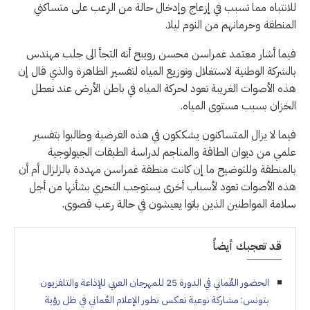
للانتباه مما تسبب في إزعاج وإدخال حالة من الرعب على متساكني
المنطقة وحرمانهم من النوم ليلا.
فيما أشار معتمد غمراسن محسن رويبح أنه التجأ الى جلب مهندس
بالشركة الوطنية لاستغلال وتوزيع المياه لتفسير الظاهرة والذي قال إن
هذه الأصوات الغريبة تعود لحركة المياه في باطن الأرض عند تعطل
الخزان بسبب مستوى المياه.
فيما لا يزال المتساكنون يشككون في هذه الفرضية وطالبوا بتفسير
علمي من ديوان الطاقة والمناجم لدراسة الطبقات الجيولوجية
بالمنطقة وللتوضيح ما إن كانت منطقة غمراسن مهددة بالزلزال أم أن
هذه الأصوات تعود لأسباب أخرى يستوجب التحري بشأنها من أجل
سلامة المواطنين الذين باتوا يعيشون في حالة رعب قصوى.
قد تعجبك أيضاً
الحضور العُماني في الدورة 25 للمهرجان العربي للإذاعة والتلفزيون
بتونس: مشاركة نوعية تعكس تطور الإعلام العُماني في ظل رؤية