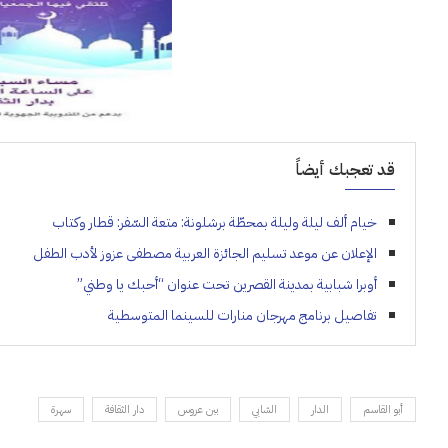
قد تعجبك أيضاً
خيام ألف ليلة وليلة بمحطّة برشلونة: متعة السّفر: قطار وكتاب
الإعلان عن موعد تسليم الجائزة العربية مصطفى عزوز لأدب الطفل
أوبرا شبابية بمدينة القصرين تحت عنوان “أحبك يا وطني”
تفاصيل برنامج مهرجان منارات للسينما المتوسطية
أبو القاسم
الدار
الشابي
ببن عروس
دار الثقافة
سهرة