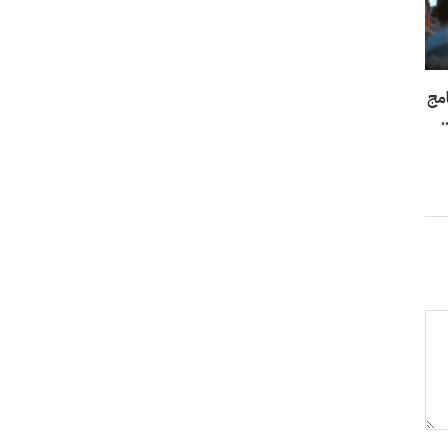
امج
.