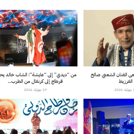
نعى الفنان الشعبي صالح
من “ديدي” إلى “عايشة”: الشاب خالد يحو
الفرزيط
قرطاج إلى كرنفال من الطرب...
202
19 جويلية، 2026