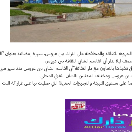
لجهوية للثقافة والمحافظة على التراث ببن عروس، سهرة رمضانية بعنوان “الد
تنفيذها بالتعاون مع دار الثقافة ّأبي القاسم الشابي ببن عروس منذ شهر ماي
اب بن عروس ومختلف المعنيين بالشأن الثقافي المحلي.
 على مستوى التهيئة والتجهيزات الحديثة التي حظيت بها على غرار آلة البث