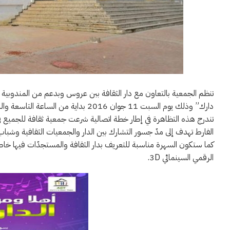
تنظم الجمعية بالتعاون مع دار الثقافة ببن عروس وبدعم من المندوبية ا
دارك” وذلك يوم السبت 11 جوان 2016 بداية من الساعة التاسعة والنصف ليلا بدار أبي القاسم الشابي الثقافة ببن عروس .
تندرج هذه التظاهرة في إطار خطة اتصالية شرعت جمعية ثقافة للجميع في 
الفارط تهدف إلى مدّ جسور التشارك بين الدار والجمعيات الثقافية وشب
كما ستكون السهرة مناسبة للتعريف بدار الثقافة والمستجدّات فيها خاصة
الرقمي السينمائي 3D.