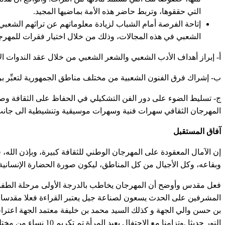
التي حققوها، وتربط حاضر هذه الأمة بماضيها المجيد.
إتاحة الفرصة أمام الشباب لزيادة معلوماتهم عن تراثهم الشعبي 
الشعبي في هذه المجالات، وذلك من خلال اختيار فقرات للمهرجان
أ- إبراز أهداف الأدب الشعبي والشعر الشعبي من خلال عقد الندوات الأ
ب- إشراك فرق الفنون الشعبية من مختلف مناطق الجمهورية لتعبِّر برق
ج- تسليط الضوء على دور الفن التشكيلي في الحفاظ على الثقافة وصي
المهرجان الثقافي سهرات فنية وسهرات موسيقية وتنشيطية الى جانب
آفاق المستقبل
إن الآمال المعقودة على المهرجان الوطني للثقافة كبيرة، وبإذن الله،
وبقاعه، وكل الأجيال من كل المناطق، ليكون صورة الحضارة الإنسانية
فعل مقدس وأوضح أن المهرجان يخاطب بالدرجة الأولى مرحلة الطفولة 
المشرفين على الحدث يسعون لصناعة جيل يعتبر القراءة فعلا مقدسا و
بن حسن والي الجهة و كذلك السيد محمد بن خليفة معتمد الجهة اعترافا
النور حديثا .وتزامنا م