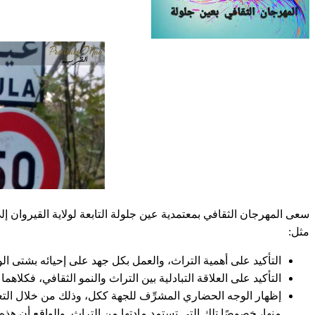
سعى المهرجان الثقافي بمعتمدية عين جلولة التابعة لولاية القيروان إلى
مثل:
التأكيد على أهمية التراث، والعمل بكل جهد على إحيائه بشتى ال
التأكيد على العلاقة التبادلية بين التراث والنمو الثقافي، فكلاهم
إظهار الوجه الحضاري المشرِّف للجهة ككل، وذلك من خلال التعري
منها، خصوصًا تلك التي تستمد مادتها من التراث. والواقع أن هذه