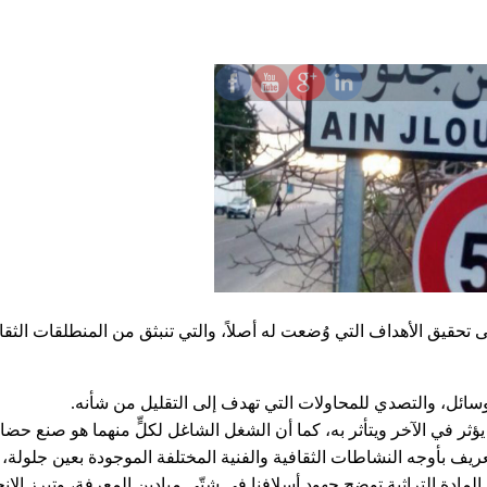
 تحقيق الأهداف التي وُضعت له أصلاً، والتي تنبثق من المنطلقات الثقافي
وسائل، والتصدي للمحاولات التي تهدف إلى التقليل من شأنه.
ا يؤثر في الآخر ويتأثر به، كما أن الشغل الشاغل لكلٍّ منهما هو صنع حضار
ف بأوجه النشاطات الثقافية والفنية المختلفة الموجودة بعين جلولة، وإ
 المادة التراثية توضح جهود أسلافنا في شتّى ميادين المعرفة، وتبرز الإ