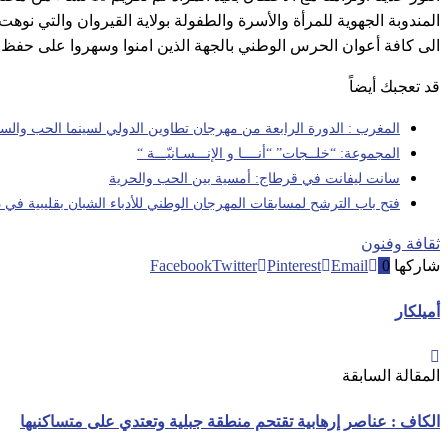
المندوبة الجهوية للمرأة والأسرة والطفولة بولاية القيروان والتي نوه
الى كافة أعوان الحرس الوطني بالجهة الذين امنوا وسهروا على حفظ ا
قد تعجبك أيضاً
المغرب : الدورة الرابعة من مهرجان تطاوين الدولي لسينما الحب والسل
المجموعة: “خلــجات” “أنــــا و الإنـــسـانيّـــة “
سانت ليفانت في قرطاج: أمسية بين الحب والحرية
فتح باب الترشح لمسابقات المهرجان الوطني للأدباء الشبان بقليبية في دو
ثقافة وفنون
شاركها
0
Email
Pinterest
Twitter
Facebook
أميلكار
المقالة السابقة
الكاف : عناصر إرهابية تقتحم منطقة جبلية وتعتدي على متساكنيها