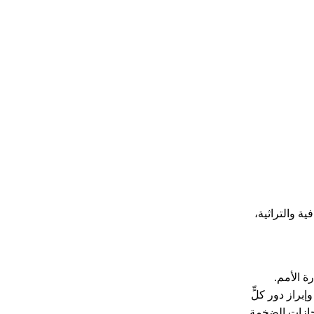
ة والتراثية،
ة الأمم.
براز دور كلٍّ
نجازات الضخمة