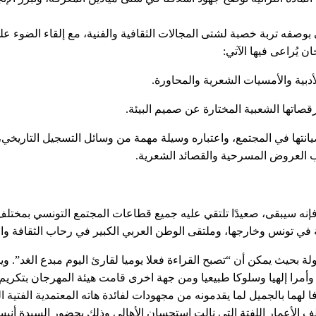
بوصفه تربة خصبة لشتى المجالات الثقافية والفنية، مع إلقاء الضوء على
 يُراعى فيها الآتي:
دبية والأمسيات الشعرية والمحاورة.
صاتها الشعبية المختارة عن صميم البيئة.
انتها في المجتمع، واعتباره وسيلة مهمة من وسائل التسجيل التاريخ
 العروض المسرحية والقصائد الشعرية.
 فإنه سيبقى، صعيدًا تلتقي عليه جميع قطاعات المجتمع التونسي بمختلف
 في تونس وخارجها، وملتقى الوطن العربي الكبير في رحاب الثقافة وال
بحيث يمكن أن “تصبح القراءة فعلا يوميا لقارئ اليوم مبدع الغد”. و
أمرا إلهيا وسلوكا طبيعيا ومن جهة اخرى قامت هيئة المهرجان بتكري
 لهما بالجميل لما يقدمونه من مجهودات لفائدة هاته المعتمدية الفتية 
ع الاحتفال بعيد المرأة تم تكريم 10 نساء من مختلف الأعمار اللفتة التي نالت استحسان الأهالي وذلك بحضور الس