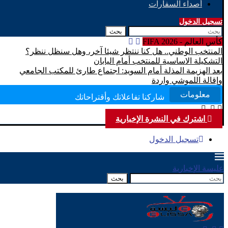
أصداء السفارات
تسجيل الدخول
بحث
كأس العالم - FIFA 2026
المنتخب الوطني.. هل كنا ننتظر شيئا آخر، وهل سنظل ننظر؟
التشكيلة الاساسية للمنتخب أمام اليابان
مرحبا بكم في موقع عليسة الإخبارية
بعد الهزيمة المذلة أمام السويد: اجتماع طارئ للمكتب الجامعي
بتصفحك موقعنا أنت في قلب الحدث
وإقالة اللموشي واردة
معلومات
شاركنا تفاعلاتك وأقتراحاتك
بكم نرتقي إلى ما هو أفضل
اشترك في النشرة الإخبارية
تسجيل الدخول
عليسة الإخبارية
بحث