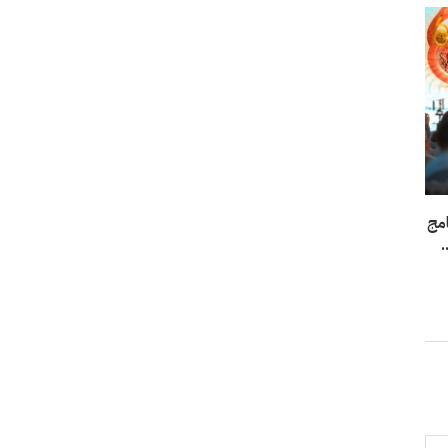
امج
.