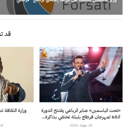
قد تع
«تحت الياسمين» صابر الرباعي يفتتح الدورة
وزارة الثقافة ت
الـ60 لمهرجان قرطاج بليلة تحتفي بذاكرة...
18 جويلية، 2026
18 جويلية، 6