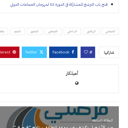
فتح باب الترشح للمشاركة في الدورة 52 لمهرجان الحمامات الدولي
الحمامي
الرياضي
الساحلي
الصحفي
المصور
النجم
ماهر
terest
Twitter
Facebook
0
شاركها
أميلكار
المقالة السابقة
وزير التّشغيل يكشف عن موعد إنطلاق برنامج “فرصتي”