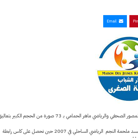
Email
Pi
تحتض دار الشباب بالقلعة الصغرى بسوسة معرضا للصور الفوتوغرافية للمصور الصحفي والرياضي ماهر الحمامي بـ 73 صورة من الحجم الكبير بتع
سينطلق المعرض من 1 مارس ليتواصل الى غاية 6 من نفس الشهر ليجسد ملحمة النجم الرياضي الساحلي في 2007 حين تحصل على كاس رابطة