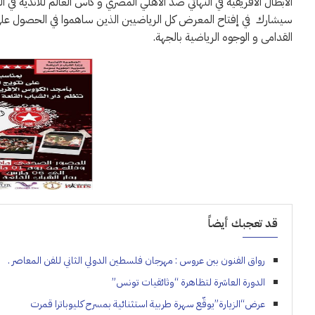
الابطال الافريقية في النهائي ضد الاهلي المصري و كاس العالم للأندية في الي
سيشارك في إفتاح المعرض كل الرياضيين الذين ساهموا في الحصول على كا
القدامى و الوجوه الرياضية بالجهة.
قد تعجبك أيضاً
رواق الفنون ببن عروس : مهرجان فلسطين الدولي الثاني للفن المعاصر .
الدورة العاشرة لتظاهرة “وثائقيات تونس”
عرض“الزيارة”يوقّع سهرة طربية استثنائية بمسرح كليوباترا قمرت