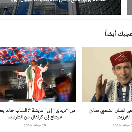
جبك أيضاً
نعى الفنان الشعبي صالح
من “ديدي” إلى “عايشة”: الشاب خالد يحو
الفرزيط
قرطاج إلى كرنفال من الطرب...
202
19 جويلية، 2026