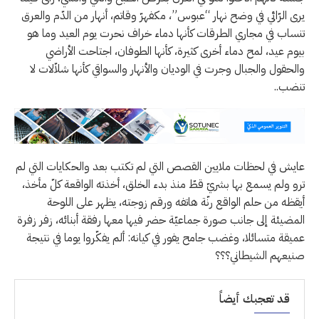
يرى الرّائي في وضح نهار “عبوس”، مكفهرّ وقاتم، أنهار من الدّم والعرق
تنساب في مجاري الطرقات كأنها دماء خراف نحرت يوم العيد وما هو
بيوم عيد، لمح دماء أخرى كثيرة، كأنها الطوفان، اجتاحت الأراضي
والحقول والجبال وجرت في الوديان والأنهار والسواقي كأنها شلاّلات لا
تنضب..
عايش في لحظات ملايين القصص التي لم تكتب بعد والحكايات التي لم
ترو ولم يسمع بها بشريّ قطّ منذ بدء الخلق، أخذته الواقعة كلّ مأخذ،
أيقظه من حلم الواقع رنّة هاتفه ورقم زوجته، يظهر على اللوحة
المضيئة إلى جانب صورة جماعيّة حضر فيها معها رفقة أبنائه، زفر زفرة
عميقة متسائلا، وغضب جامح يفور في كيانه: ألم يفكّروا يوما في نتيجة
صنيعهم الشيطاني؟؟؟
قد تعجبك أيضاً