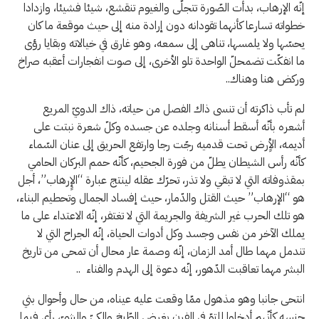
إنّه الإرهاب، بدأت الصّورة تتجلّى والغيوم تنقشع، شيئا فشيئا، وازدادا
خطواته تسارعا كأنهما تقودانه دون إرادة منه إلى حيث موقعة ما كان
يحسّها ولا يلمسها، تناهى إلى سمعه، وهو غارق في خيالاته وبقايا رؤى
ما انفكّت تضمحلّ الواحدة تلو الأخرى، إلى صوت انفجارات أعقبه صراخ
وركض هنا وهناك..
لم تأب ذاكرته أن تنسى ذاك الفصل من حياته، ذاك الدويّ المريع
أشعره بأنّه أسقط أسنانه وجلده عن جسده وكلّ شعرة نبتت على
أديمه، الأٍرض تحت قدميه رجّت رجا وارتفع الحريق إلى عنان السّماء
كأنّه رأس الشيطان يطلّ من فورة الجحيم، كأنّه حمم البركان الحامي
بمقذوفاته التي لا تبقي ولا تذر، تحرّك عقله لينتج عبارة “الإٍرهاب”، أجل
هو “الإرهاب” حيث القتل والدّمار، حيث إفساد الجمال وتحطيم البناء،
هو تلك الحرب غير الشريفة والجريمة التي لا تغتفر، إنّه الاعتداء على ما
يملك الآخر من نفس وجسد وكل أدوات الحياة، إنّه الجراح التي لا
تندمل مهما طال أمد الزمان، إنّه وصمة عار محال أن تمحى من تاريخ
البشر مهما تعاقبت الدّهور، إنّه دعوة إلى الهدم والفناء ..
انتحى جانبا وهو مذهول ممّا وقعت عليه عيناه، من حال وأحوال بني
جنسه كأنّهم أدخلوا للتوّ في الفرن بغرض الطّبخ والكيّ والشيّ، رأى فيما