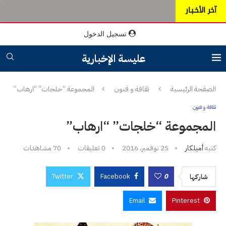
آخر الأخـبـار
تسجيل الدخول
عليسة الإخبارية
الصفحة الرئيسية
ثقافة و فنون
المجموعة “خلجات” “ارهاب”
ثقافة و فنون
المجموعة “خلجات” “ارهاب”
كتبه
أميلكار
25 نوفمبر، 2016
0 تعليقات
70
مشاهدات
Twitter
Facebook
0
شاركها
Email
Pinterest