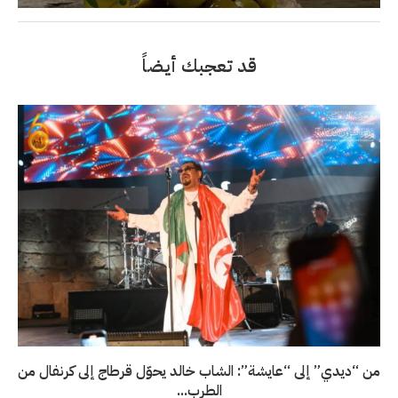
قد تعجبك أيضاً
من “ديدي” إلى “عايشة”: الشاب خالد يحوّل قرطاج إلى كرنفال من
الطرب...