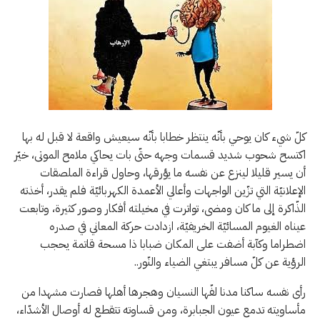
كلّ شيء كان يوحي بأنّه ينتظر خطابا بأنّه سيعيش واقعة لا قبل له بها
اكتسح شحوب شديد قسمات وجهه حتّى بات يحاكي ملامح الموتى، خيّر
أن يسير قليلا لينزع عن نفسه ما يؤرقها، وحاول قراءة الملصقات
الإعلانيّة التي تزّين الواجهات وأعالي الأعمدة الكهربائيّة فلم يقدر، أخذته
الذّاكرة إلى ما كان ومضى، تواترت في مخيلته أفكار وصور كثيرة، وتابعت
عيناه الغيوم المسائيّة الخريفيّة، ازدادت حركة المعاني في صدره
اضطراما وكآبة أضفت على المكان ضبابا ذا مسحة قاتمة يحجب
الرؤية عن كلّ مسافر يبتغي الضياء والنّور..
رأى نفسه ساكنا مدنا لفّها النسيان وهجرها أهلها فصارت مشهدا من
مأساويته تدمع عيون الجبابرة، ومن قساوته تتقطع له أوصال الأشدّاء،