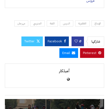
عروس
الإبداع
الانقليزية
السرس
اللغة
المدرسي
مهرجان
Twitter
Facebook
0
شاركها
Email
Pinterest
أميلكار