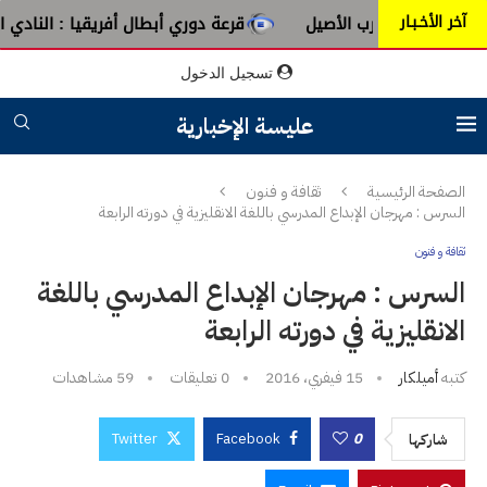
آخر الأخـبـار
ن عبق الطرب الأصيل
قرعة دوري أبطال أفريقيا : النادي الإفري
تسجيل الدخول
عليسة الإخبارية
الصفحة الرئيسية
ثقافة و فنون
السرس : مهرجان الإبداع المدرسي باللغة الانقليزية في دورته الرابعة
ثقافة و فنون
السرس : مهرجان الإبداع المدرسي باللغة
الانقليزية في دورته الرابعة
كتبه
أميلكار
15 فيفري، 2016
0 تعليقات
59
مشاهدات
Twitter
Facebook
0
شاركها