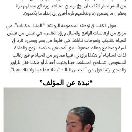
من البشر اختار الكاتب أن يزجّ بهم في مشاهد ووقائع تجعلهم تارة
يخفون ما يضمرون، وتدفعهم تارة أخرى إلى إبداء ما يكتمون.
يقول الكاتب في توطئة المجموعة الروائيّة: ” الدنيا.. حكايات”، هي
مزيج من ارهاصات الواقع والخيال ورؤيا النّفس، هي غيض من فيض
الحياة بتقلباتها وتموجات ثناياها، هي خليط من بصر وبصيرة فرد في
أسرة ومجتمع وعالم محفوف ببني آدم، هي خلاصة الرّوح والمادّة
لذات انسانية، أو هكذا ترائ لي، فيها تصاوير من الحياة توافق رغائب
الشخوص، تتشاطح المشاهد حينا وتثبت أحيانا، أو هكذا خيّل للراوي
والمحرّر، ربّما قول من “الجنس الثالث”، فلا هذا عينا ولا ذاك يقينا”.
“نبذة عن المؤلف”