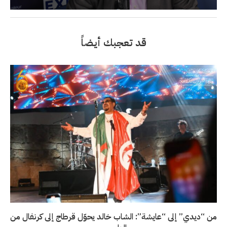
قد تعجبك أيضاً
من “ديدي” إلى “عايشة”: الشاب خالد يحوّل قرطاج إلى كرنفال من