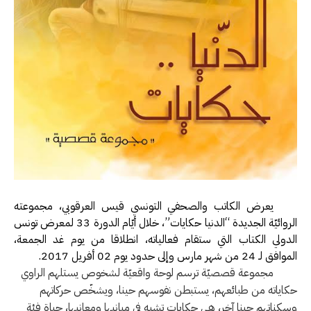
يعرض الكاتب والصحفي التونسي قيس العرقوبي، مجموعته
الروائيّة الجديدة “الدنيا حكايات”، خلال أيّام الدورة 33 لمعرض تونس
الدولي الكتاب التي ستقام فعالياته، انطلاقا من يوم غد الجمعة،
الموافق لـ 24 من شهر مارس وإلى حدود يوم 02 أفريل 2017.
مجموعة قصصيّة ترسم لوحة واقعيّة لشخوص يستلهم الراوي
حكاياته من طبائعهم، يستبطن نفوسهم حينا، ويشخّص حركاتهم
وسكناتهم حينا آخر، هي حكايات تشبه في مبانيها ومعانيها، حياة فئة