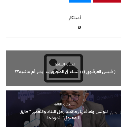
أميلكار
المقالة السابقة
( قــيس العرقــوبي) // نساء في المجرورات: بشر أم ماشية؟؟
المقالة التالية
لتونس وثقافتها رجالات: رجل البناء والتعمير “طارق
الشعبوني” نموذجا