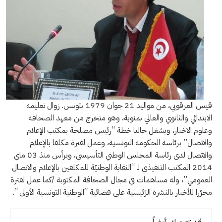
قيس العرقوبي، من مواليد 21 جوان 1979 بتونس. زوال تعليمه
الابتدائي والثانوي والعالي بمنوبة، وهو متخرج من معهد الصحافة
وعلوم الاخبار، ويشغل حاليا خطة “رئيس مصلحة بمكتب الإعلام
والاتصال” برئاسة الحكومة التونسية، وعمل لفترة مكلفا بالإعلام
والاتصال لدى رئاسة المجلس الوطني التأسيسي، ويرأس منذ 03 ماي
2014 المكتب التنفيذي لـ “النقابة الوطنيّة للمكلفين بالإعلام والاتصال
العمومي”، وله مساهمات في مجال الصحافة المكتوبة /كما عمل لفترة
محرّرا للأخبار بالنشرة الرّئيسية على فضائية “الوطنية التونسية الأولى “.