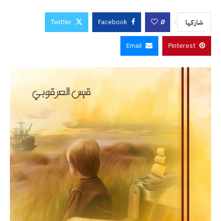
Twitter
Facebook
0
شاركها
Email
Pinterest