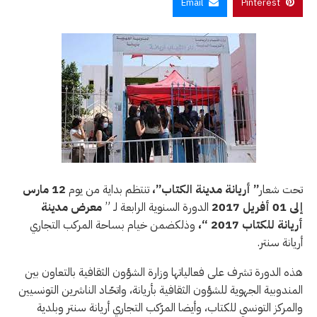
Email
Pinterest
تحت شعار
”
أريانة مدينة الكتاب”،
تنتظم
بداية من يوم
12
مارس
إلى 01 أفريل 2017
الدورة السنوية الرابعة لـ ”
معرض مدينة
أريانة للكتاب 2017 “،
وذلكضمن خيام بـساحة المركب التجاري
أريانة سنتر.
هذه الدورة تشرف على فعالياتها وزارة الشؤون الثقافية بالتعاون بين
المندوبية الجهوية للشؤون الثقافية بأريانة، واتحّـاد الناشرين التونسيين
والمركز التونسي للكتاب، وأيضا المرّكب التجاري أريانة سنتر وبلدية