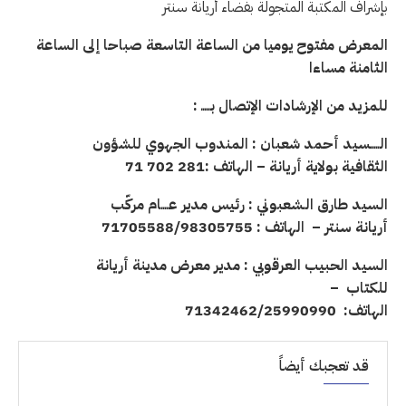
بإشراف المكتبة المتجولة بفضاء أريانة سنتر
المعرض
مفتوح
يوميا
من
الساعة
التاسعة
صباحا
إلى الساعة
الثامنة
مساءا
للمزيد
من
الإرشادات
الإتصال
بـــــ
:
الـــــسيد أحمد شعبان : المندوب الجهوي للشؤون
الثقافية بولاية أريانة – الهاتف :281 702 71
السيد طارق الـشعبوني : رئيس مدير عــــام مركّب
أريانة سنتر – الهاتف : 71705588/98305755
السيد الحبيب العرقوبي : مدير معرض مدينة أريانة
للكتاب –
الهاتف: 71342462/25990990
قد تعجبك أيضاً