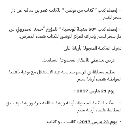
– إمضاء كتاب
”
كتاب
من
تونس
“
للكاتب
عمر
بن
سالم
عن دار
سحر للنشر
– إمضاء كتاب
«50
مدينة
تونسية
“
للمؤرخ
أحمد
الحمروني
عن
دار سحر للنشر بإشراف المركز التونسي للكتاب بفضاء المعرض.
تشرف المكتبة المتجولة بأريانة على :
– عرض تنشيطي للأطفال لمجموعة ابتسامات.
– تنظيم مسابقة في الرسم بمناسبة عيد الاستقلال مع توعية بأهمية
المواطنة بفضاء أريانة سنتر.
·
يوم
21
مارس
2017
:
– تنظّم المكتبة المتجولة بأريانة ورشة مطالعة حرة وورشة ترغيب في
المطالعة بفضاء أريانة سنتر
·
يوم
23
مارس
2017
:
كاتب
…
و
كتاب