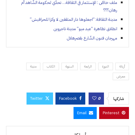
ملف خاصّ : الإستثمار في الثقافة… تحدّي لحكومة الشّاهد أم
رهان؟؟؟
مدينة الثقافة: “اجعلوها دار المثقفين لا وكرا للحرافيش”
انطلاق تظاهرة “عيد ميو” مدينة تاجروين
مهرجان فنون الشّارع بقصرهلال
أريانة
الدورة
الرابعة
السنوية
الكتاب
مدينة
معرض
Twitter
Facebook
0
شاركها
Email
Pinterest