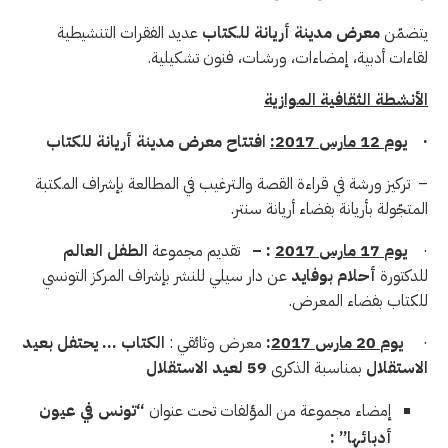
يتضمّن
معرض
مدينة أريانة للـكتاب
عديد الفقرات التنشيطية
لقاءات أدبية، إمضاءات، ورشـات، فنون تشكيلية.
الأنشطة الثقافية الموازية
·
يوم
12
مارس
2017:
افتتاح
معرض
مدينة
أريانة
للكتاب
– تركيز ورشة في قراءة القصة والـترغيب في المطالعة بإشراف المكتبة
المتجّولة بأريانة بفضاء أريانة سنتر.
·
يوم
17
مارس
2017
: –
تقديم مجموعة
الطفل
العالم
للدكتورة
أحلام
بوفايد
عن دار سيلي للنشر بإشراف المركز التونسي
للكتاب بفضاء المعرض.
·
يوم
20
مارس
2017
:
معرض وثائقي :
الكتاب
…
يحتفل
بعيد
الاستقلال
بمناسبة
ا
لذكرى
59
لعيد
الاستقلال
إمضاء مجموعة من المؤلفات تحت عنوان
“
تونس
في
عيون
أدبائها
” :