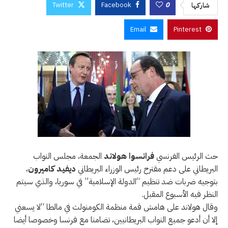
Twitter
Facebook
0
شاركها
Email
Pinterest
حث الرئيس الفرنسي
فرانسوا هولاند
الجمعة، مجلس النواب
البريطاني على دعم مقترح رئيس الوزراء البريطاني
ديفيد كاميرون
،
بتوجيه ضربات ضد تنظيم “الدولة الإسلامية” في سوريا، والذي سيتم
النظر فيه الأسبوع المقبل.
وقال هولاند على هامش قمة منظمة الكومنولث في مالطا “لا يسعني
إلا أن أدعو جميع النواب البريطانيين، تضامنا مع فرنسا وخصوصا أيضا