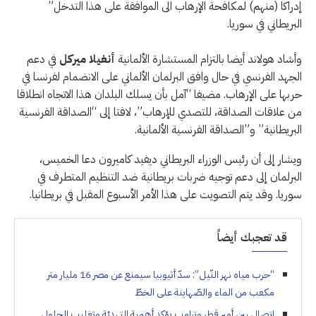
إدراكا (منهم) لمكافحة الإرهاب الى الموافقة على هذا التدخل”
البريطاني في سوريا.
وأشاد هولاند أيضا بالتزام المستشارة الألمانية
أنغيلا ميركل
في دعم
الجهد الفرنسي في حال وافق البرلمان الألماني على الانضمام لفرنسا في
حربها على الإرهاب. مضيفا “آمل بأن يسلك البلدان هذا الاتجاه انطلاقا
من علاقات الصداقة، للتصدي للإرهاب”، لافتا إلى “الصداقة الفرنسية
البريطانية” و”الصداقة الفرنسية الألمانية.
ويشار إلى أن رئيس الوزراء البريطاني ديفيد كاميرون دعا الخميس،
البرلمان إلى دعم توجيه ضربات بريطانية ضد التنظيم المتطرف في
سوريا. وقد يتم التصويت على هذا الأمر الأسبوع المقبل في بريطانيا.
قد تعجبك أيضاً
“حرب مياه نهر النّيل”: سدّ أثيوبيا سيمنع عن مصر 16 مليار متر
مكعب من الماء والصّهاينة على الخطّ
إتصال بين أمير قطر وترامب يؤكد أهمية التهدئة وتغليب الحلول