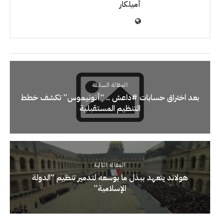
أميلكار
المقالة السابقة
بعد اختراق حسابات ‫#‏داعش‬ .. “أنونيموس” تكشف خطط
التنظيم المستقبلية
المقالة التالية
هولاند يتعهد ببذل ما بوسعه لتدمير تنظيم “الدولة
الإسلامية”