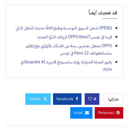
قد تعجبك أيضاً
XPENG تدخل السوق التونسية وتفتح آفاقًا جديدة للتنقل الذكي
قريبا في تونسOPPO Reno7 الهاتف الذكيّ الجديد:
OPPO تحتفل بعشرين سنة من الابتكار بالتّوازي مع إطلاق
سلسلةهواتف Reno 12 في تونس
رفيق الحياة المنزلية: رؤية سامسونج لأجهزة Bespoke AI في
2026
Twitter
Facebook
0
شاركها
Email
Pinterest