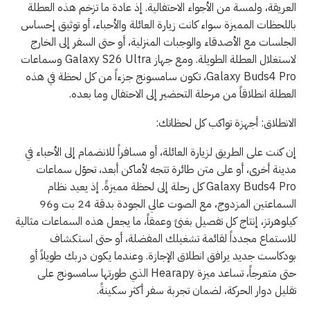
العريقة، ولمسة من الأجواء الاحتفالية. إذ عادة ما تزخم هذه العطلة
باللحظات المميزة سواء كانت زيارة العائلة والأحباء، أو توثيق إحساس
الجلسات مع الأصدقاء والوجبات المنزلية، أو حتى السفر إلى الخارج
لاستغلال العطلة الطويلة. ومع جهاز Galaxy S26 Ultra وسماعات
Galaxy Buds4 Pro، تكون سامسونج جزءاً من كل لحظة في هذه
العطلة انطلاقاً من مرحلة التحضير إلى الاحتفال وما بعده.
الانطلاق: أجهزة تواكب كل لحظاتك:
إن كنت على الطريق لزيارة العائلة، أو مسافراً للانضمام إلى الأحباء في
مدينة أخرى، أو على متن طائرة تتجه لأماكن أبعد، تحوّل سماعات
Galaxy Buds4 Pro كل رحلة إلى لحظة مميزةً. إذ يعيد نظام
السماعتين المزدوج، مع الصوت عالي الجودة بدقة 24 بت و96
كيلوهرتز، إنتاج كل تفصيل بغنىً وعمقاً، ما يجعل هذه السماعات مثالية
للاستماع مجدداً لقائمة تشغيلك المفضلة، أو حتى استكشاف
بودكاست جديد يرافق انطلاق الإجازة. وعندما يكون دربك طويلاً أو
حتى متعرجاً، تساعد ميزة Hearapy الذي طورتها سامسونج على
تقليل دوار الحركة، لضمان تجربة سفر أكثر سكينةً.