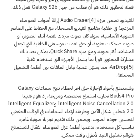
فعله لتحقيق ذلك هو أن تطلب من جهاز Galaxy S26 فعل ذلك.
للفيديو، تضمن ميزة Audio Eraser[4] إزالة أصوات الضوضاء
المزعجة في خلفية مقاطع الفيديو المسجلة، مع الحفاظ على العناصر
الصوتية الأساسية، سواء كان صوت سردك لقصة أثناء التصوير، أو
صوت ضحكات عفوية، أو حتى نغمات موسيقى الخلفية التي تجعل
المشاهد أكثر حيوية. ومع ميزة Quick Share، يمكن بعد ذلك
مشاركة المحتوى فوراً بما يشمل الأجهزة التي تستخدم تقنية
AirDrop[5]، مما يسهّل عملية تبادل الملفات بين أنظمة التشغيل
المختلفة.
ولتستمتع بأجواء الإجازة حتى آخر لحظة، تتيح سماعات Galaxy
Buds4 Pro تجارب استماع مخصصة ومريحة، إذ تقوم تقنيتا
Intelligent Noise Cancellation 2.0 وIntelligent Equalizer
2.0 بتحليل شكل الأذن وطريقة ارتداء السماعات في الوقت الحقيقي
لتحسين جودة الصوت. ويضمن ذلك تقديم تجربة صوتية غامرة
تناسب كل مستخدم، تدعمها أنظمة عزل الضوضاء الفعّال للاستمتاع
بقوائم تشغيل العيد لأطول وقت ممكن.