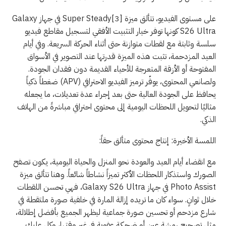
على مستوى الفيديو، تتألق ميزة [3]Super Steady في جهاز Galaxy
S26 Ultra كونها توفر خيار التثبيت الأفقي لتسجيل مقاطع فيديو
سلسة وثابتة مع لقطات متوازنة حتى أثناء الحركة السريعة. وفي أيام
العيد المزدحمة، تثبت هذه الميزة قدرتها عند التصوير في الأسواق
المفتوحة أو الأزقة المتعرجة للأحياء القديمة دون فقدان الجودة.
ولصانعي المحتوى، يوفّر ترميز الفيديو الاحترافي (APV) ضغطاً ذكياً
يحافظ على الجودة العالية حتى بعد إجراء عدة تعديلات، ما يجعله
مثاليًا لتحويل اللحظات اليومية إلى محتوى احترافي مباشرةً من الهاتف
الذكي.
اللمسة الأخيرة: إنتاج محتوى متألق حقاً:
مع انقضاء أيام العيد والعودة نحو المنزل والحياة اليومية، يكون تصفح
الصورك واستذكار اللحظات الأكثر تميزاً نشاطاً شائعاً. وهنا تتألق ميزة
Photo Assist في جهاز Galaxy S26 Ultra، فهي تحسن اللقطات
خلال ثوانٍ. سواء كان ما تريده إزالة المارة في خلفية صورة ملتقطة في
شارع مزدحم أو تحسين صورة جماعية ليظهر الجميع بأفضل إطلالة،
مثل تصحيح رمشة عين أو ضحكة عفوية في غير وقتها، وكل عليك