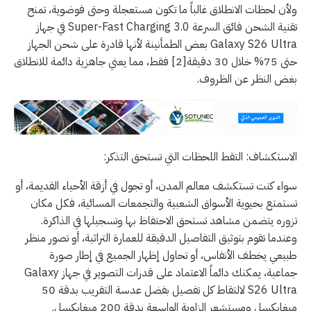
ولأن لحظات الانطلاق غالباً ما تكون مستعجلة وحتى فوضوية، تمنح
تقنية الشحن فائق السرعة Super-Fast Charging 3.0 في جهاز
Galaxy S26 Ultra بعض الطمأنينة لأنها قادرة على شحن الجهاز
حتى 75% خلال 30 دقيقة[2] فقط، مما يعني جاهزية دائمة للانطلاق
بغض النظر عن الظروف.
الاستكشاف: التقط اللحظات التي تستحق التذكر:
سواء كنت تستكشف معالم المدن، أو تجول في أزقة الأحياء القديمة، أو
تستمتع بحيوية الأسواق الشعبية والتجمعات المسائية، فكل مكان
تزوره يتضمن مشاهد تستحق الاحتفاظ بها وتسجيلها في الذاكرة.
وعندما تقوم بتوثيق التفاصيل الدقيقة للعمارة التراثية، أو تصور منظر
طبيعي يخطف الأنفاس، أو تحاول إظهار الجميع في إطار صورة
جماعية، يمكنك دائماً الاعتماد على قدرات التصوير في جهاز Galaxy
S26 Ultra لالتقاط كل تفصيل بفضل عدسة التقريب بدقة 50
ميغابكسل ومستشعر الزاوية الواسعة بدقة 200 ميغابكسل.