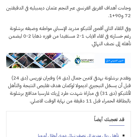
وجاءت أهداف الفريق الفرنسي عبر النجم عثمان ديمبيليه في الدقيقتين
72 و90+1.
وفي اللقاء الثاني أقصى أتلتيكو مدريد الإسباني مواطنه وضيفه برشلونة
رغم خسارته في لقاء الاياب 1-2 مستفيدا من فوزه ذهابا 2-0 ليضمن
تأهله إلى نصف النهائي.
وتقدم برشلونة بهدفي لامين جمال (دق 4) وفيران توريس (دق 24)
قبل أن يسجّل النيجيري اديمولا لوكمان هدف تقليص النتيجة والتأهل
لأتلتيكو (دق 31) في مباراة شهدت طرد إريك غارسيا مدافع برشلونة
بالبطاقة الحمراء قبل 11 دقيقة من نهاية الوقت الاصلي.
قد تعجبك أيضاً
تأهل ريال مدريد إلى نصف نهائي دوري أبطال أوروبا