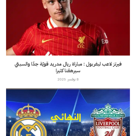
فيرتز لاعب ليفربول : مباراة ريال مدريد قويّة جدّا والسيتي
سيرهقنا كثيرا
8 نوفمبر، 2025