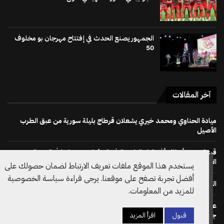
الجمهور يصنع الحدث في إفتتاح مهرجان بو مخلوف
50
آخر المقالات
ميادة الحناوي ومحمد خيري يشعلان قرطاج بليلة سورية من عبق الطرب
الأصيل
قرعة دوري أبطال أفريقيا : النادي الإفريقي يُواجه دجوليبا في الدور التمهيدي
الأوّل
يستخدم هذا الموقع ملفات تعريف الارتباط لضمان حصولك على
أفضل تجربة تصفح على موقعنا. يرجى قراءة سياسة الخصوصية
الجمهور يصنع الحدث في إفتتاح مهرجان بو مخلوف 50
للمزيد من المعلومات.
على خطى نظيره الويلزي: الاتحاد الانقليزي لكرة القدم يسحب دعم ترشح
جياني انفانتينو لرئاسة الفيفا مجددا
قبول
اقرأ المزيد