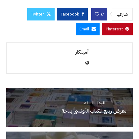
Twitter
Facebook
0
شاركها
Email
Pinterest
أميلكار
المقالة السابقة
معرض ربيع الكتاب التّونسي بباجة