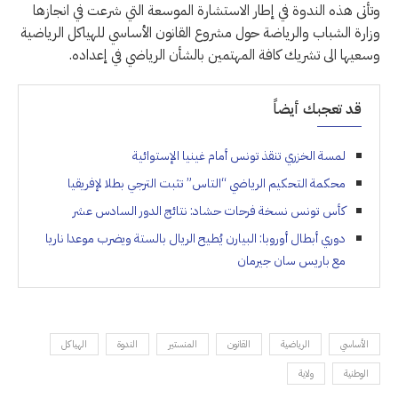
وتأتى هذه الندوة في إطار الاستشارة الموسعة التي شرعت في انجازها
وزارة الشباب والرياضة حول مشروع القانون الأساسي للهياكل الرياضية
وسعيها الى تشريك كافة المهتمين بالشأن الرياضي في إعداده.
قد تعجبك أيضاً
لمسة الخزري تنقذ تونس أمام غينيا الإستوائية
محكمة التحكيم الرياضي “التاس” تثبت الترجي بطلا لإفريقيا
كأس تونس نسخة فرحات حشاد: نتائج الدور السادس عشر
دوري أبطال أوروبا: البيارن يُطيح الريال بالستة ويضرب موعدا ناريا
مع باريس سان جيرمان
الأساسي
الرياضية
القانون
المنستير
الندوة
الهياكل
الوطنية
ولاية