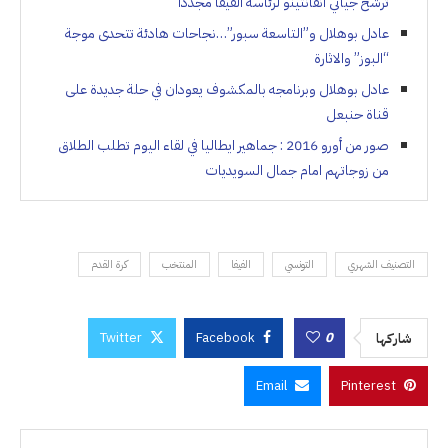
ترشح جياني انفانتينو لرئاسة الفيفا مجددا
عادل بوهلال و”التاسعة سبور”…نجاحات هادئة تتحدى موجة
“البوز” والاثارة
عادل بوهلال وبرنامجه بالمكشوف يعودان في حلة جديدة على
قناة حنبعل
صور من أورو 2016 : جماهير ايطاليا في لقاء اليوم تطلب الطلاق
من زوجاتهم امام جمال السويديات
التصنيف الشهري
التونسي
الفيفا
المنتخب
كرة القدم
Twitter
Facebook
0
شاركها
Email
Pinterest