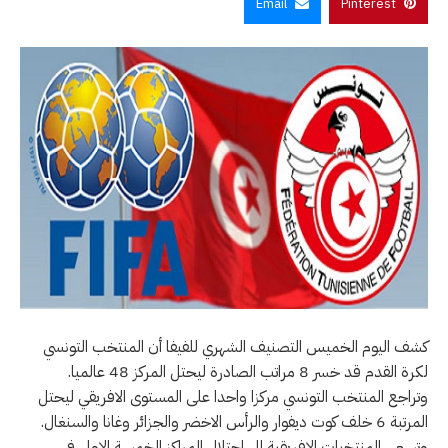
Email
Pinterest
كشف اليوم الخميس التصنيف الشهري للفيفا أن المنتخب التونسي
لكرة القدم قد خسر 8 مراتب الصادرة ليحتل المركز 48 عالميا.
وتراجع المنتخب التونسي مركزا واحدا على المستوى الافريقي ليحتل
المرتبة 6 خلف كوت ديفوار والرأس الاخضر والجزائر وغانا والسنغال.
وتسعى المنتخبات الافريقية الى احتلال المراكز الخمسة الاولى في