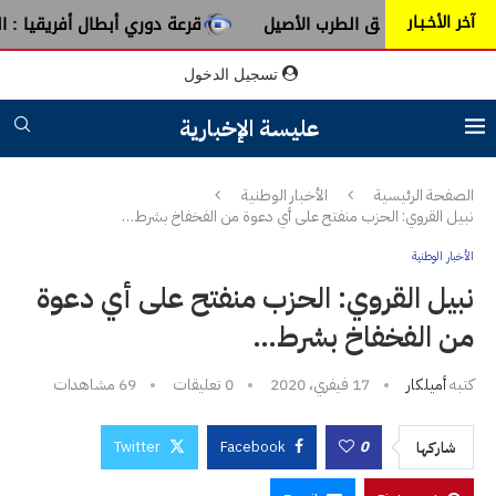
آخر الأخـبـار
ية من عبق الطرب الأصيل
قرعة دوري أبطال أفريقيا : النادي ا
تسجيل الدخول
عليسة الإخبارية
الصفحة الرئيسية
الأخبار الوطنية
نبيل القروي: الحزب منفتح على أي دعوة من الفخفاخ بشرط…
الأخبار الوطنية
نبيل القروي: الحزب منفتح على أي دعوة
من الفخفاخ بشرط…
كتبه
أميلكار
17 فيفري، 2020
0 تعليقات
69
مشاهدات
Twitter
Facebook
0
شاركها