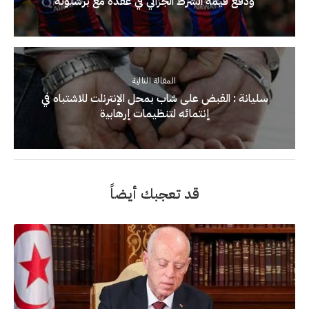
ودفع قيمة الشرط الجزائي في عقده مع برشلونة
المقالة التالية
ﺳﻠﻴﺎﻧﺔ : ﺍﻟﻘﺒﺾ ﻋﻠﻰ ﺷﺎﺏ ﺑﻤﺤﻞ ﺍﻹﻧﺘﺮﻧاﺖ ﻟﻼﺷﺘﺒﺎﻩ ﻓﻲ
إﻧﺘﻤﺎﺋﻪ ﻟﺘﻨﻈﻴﻤﺎﺕ إﺭﻫﺎﺑﻴة
قد تعجبك أيضاً