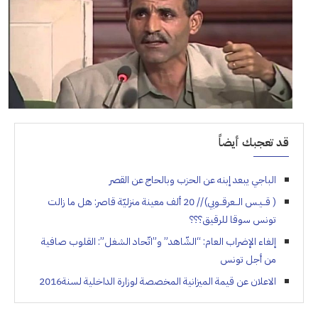
قد تعجبك أيضاً
الباجي يبعد إبنه عن الحزب وبالحاج عن القصر
( قــيـس الــعرقــوبي) // 20 ألف معينة منزليّة قاصر: هل ما زالت
تونس سوقا للرقيق؟؟؟
إلغاء الإضراب العام: “الشّاهد” و”اتّحاد الشغل”: القلوب صافية
من أجل تونس
الاعلان عن قيمة الميزانية المخصصة لوزارة الداخلية لسنة2016