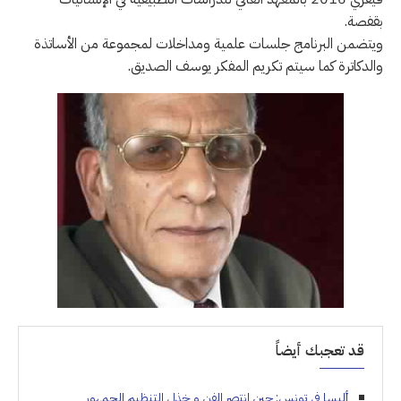
بقفصة.
ويتضمن البرنامج جلسات علمية ومداخلات لمجموعة من الأساتذة
والدكاترة كما سيتم تكريم المفكر يوسف الصديق.
قد تعجبك أيضاً
أليسا في تونس: حين انتصر الفن و خذل التنظيم الجمهور