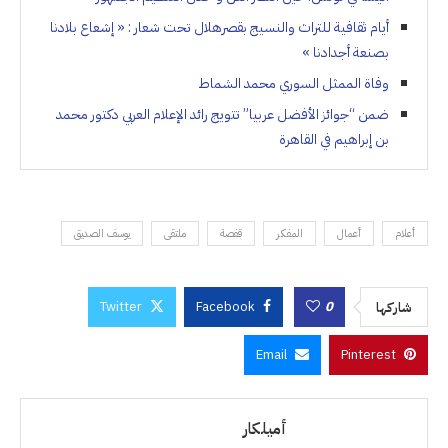
أيام ثقافية للتراث والنسيج بقصرهلال تحت شعار : « إشعاع بلادنا
بصنعة أجدادنا »
وفاة الممثل السوري محمد الشماط
ضمن “جوائز الأفضل عربيا” تتويج رائد الإعلام العربي دكتور محمد
بن إبراهيم في القاهرة
أعلام
أعمال
المفكر
قفصة
ملتقى
يوسف الصديق
Twitter
Facebook
0
شاركها
Email
Pinterest
أميلكار