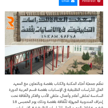
Email
Pinterest
تنظّم جمعيّة أحبّاء المكتبة والكتاب بقفصة وبالتعاون مع المعهد
العالي للدّراسات التطّبيقية في الإنسانيات بقفصة قسم العربية الدورة
السادسة لملتقى أعلام وأعمال، ملتقي الأدب والفكر والثّقافة تحت
إشراف المندوبية الجهويّة للّثّقافة بقفصة وذلك يوم الخميس 18
فيفري 2016 بالمعهد العالي للدّراسات التطّبيقية في الإنسانيات