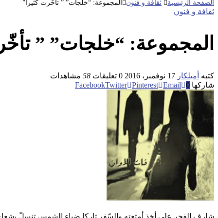
الصفحة الرئيسية
ثقافة و فنون
المجموعة: “خلجات” ” تأخّرت كثيرا”
ثقافة و فنون
المجموعة: “خلجات” ” تأخّر
كتبه
أميلكار
17 نوفمبر، 2016
0 تعليقات
58
مشاهدات
شاركها
0
Email
Pinterest
Twitter
Facebook
شارف الفجر على أخذ أمتعته والسّفر تاركا ضياء الشمس تنسلّ بشع