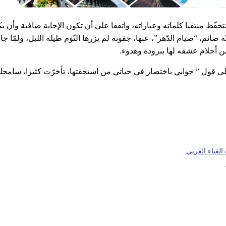
ّظ منتقيا كلماته وعباراته، واتفقا على أن تكون الإجابة ضافية وأن يك
 صائم، “صيام الدّهر”، عنها، جفونه لم يزرها النّوم طيلة الليل، ولمّا جاء
من أحلام عشقه لها ببرودة وهدوء.
زد على قول ” جوابي باختصار في حياتي من استحقتها، تأخرّت كثيرا، سامحك
لغناء العربي