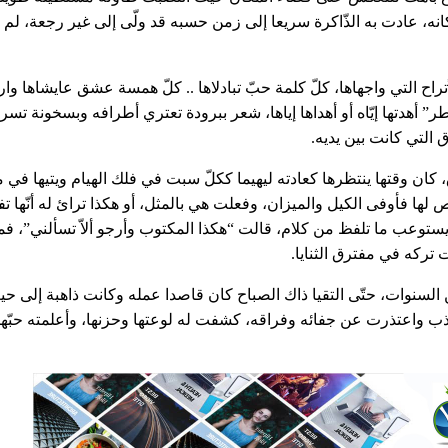
نه، عادت به الذّاكرة سريعا إلى زمن حسبه قد ولّى إلى غير رجعة، لم 
أتراح التي واجهاها، كلّ كلمة حبّ تبادلاها .. كلّ همسة عشق عايشاها وار
 عطر” أهدتها إيّاه أو أهداها إياها، شعر ببرودة تعتري أطرافه وبسخونة 
التي كانت بين يديه.
، كان وقتها ينتظرها كعادته ليهيما ككلّ سبت في فلك الهيام ويتيها في 
لها فأوفى الكيل والميزان، وفعلت هي بالمثل، أو هكذا ترائ له أنّها ت
وعب ما تلفظ من كلام، قالت “هكذا المكتوب وأرجو ألاّ تسألني”، فما ك
تركه في مفترق الثنايا.
ات، حتّى التقيا ذاك الصباح كان قاصدا عمله وكانت ذاهبة إلى حيث
ذب واعتذرت عن جفائه وفراقه، كشفت له لوعتها وحزنها، وأعلمته حبّها