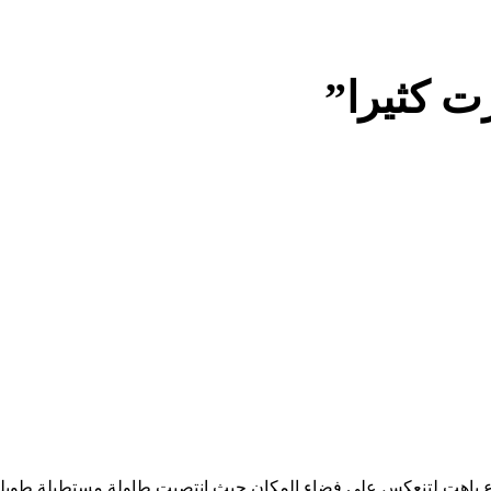
ت كثيرا”
اع باهت لتنعكس على فضاء المكان حيث انتصبت طاولة مستطيلة طويلة