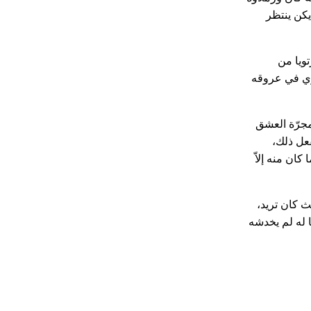
يكن ينتظر
تويا من
تسري في عروقه
مجرّة العشق
فعل ذلك،
ان منه إلاّ
 كان تريد،
 له لم يخدشه