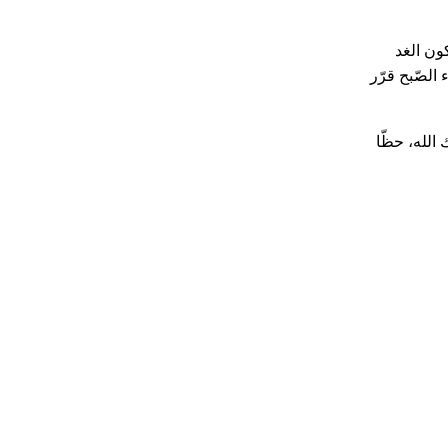
ون الغد
 الصّبح قرّر
 الله، حظّا