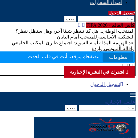
أصداء السفارات
تسجيل الدخول
بحث
كأس العالم - FIFA 2026
المنتخب الوطني.. هل كنا ننتظر شيئا آخر، وهل سنظل ننظر؟
التشكيلة الاساسية للمنتخب أمام اليابان
مرحبا بكم في موقع عليسة الإخبارية
بعد الهزيمة المذلة أمام السويد: اجتماع طارئ للمكتب الجامعي
وإقالة اللموشي واردة
بتصفحك موقعنا أنت في قلب الحدث
معلومات
شاركنا تفاعلاتك وأقتراحاتك
بكم نرتقي إلى ما هو أفضل
اشترك في النشرة الإخبارية
تسجيل الدخول
عليسة الإخبارية
بحث