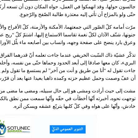
جالسون حولها، وقد انهمكوا في العمل، حواه المكان دون أن تسعه أركا
حتّى ولو بالمزاح أن تأتي إليه معتذرة طالبة الصّفح والرّجوع.
مرّت أمامه كلّ الصّور التي جمعتهما، الأمكنة والأزمنة، كلّ الأفراح وال
جنونها، شنّف الآذان لكلّ نغمة تقاسما الاستماع إليها، اشتمّ كلّ “ريح
وعرق بارد ينضح على صفحة وجهه، وانساب بين أصابعه ماء بلّل الأوراق 
تذكّر عشيّة ذاك السّبت الخريفي عندما جاءت تعلمه أنّ قدرهما الفراق
البريء، كان معها صادقا إلى أبعد الحدود وحماها حتّى من نفسه، وأخلص 
جاءت تقول له “أنا من طريق و أنت من آخر” لم يستسغ ما تقول ولم يست
أن عفّ وصمت وحمل عظيم حزنه وكمده ذاهبا بعيدا عنها بعد أن قرّرت 
مشت إلى حيث أرادت ومشى هو إلى حال سبيله، ومضى ما مضى من السنو
توجهت نحوه، أخبرته أنّها أخطأت في حقّه وأنّها سمعت ممن نطق بالك
خادش، وأنّها على هواه وفي كلّ كلبها يتربّع عشقه ويسكن أثره.