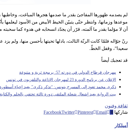
لم يصدمه ظهورها المفاجئ بقدر ما صدمها هجرها المباغت، وخاطبها بتحف
موعدها وزمانها، وانتظر حتّى يتبيّن الخيط الأبيض من الأسود ليعلمها بأنّه
أن لا مؤلما بقدر ما آلمته، قرّر أن يجدّد انسحابه في هدوء كما سحبته 
رنّ جوّاله فلمّا كانت الرنّة الثالث، بادلها تحيتها بأحسن منها، ولم ي
سعيدا”، وقفل الخطّ.
قد تعجبك أيضاً
مهرجان قرطاج الدولي في دورته 57: برمجة ثرية و متنوعة
الإعلان عن برنامج الدورة 23 لمهرجان الإذاعة والتلفزيون في تونس
ذكرى محمد تعود إلى المسرح بتونس: “تذكر ذكرى” يعيد إحياء أسطورة ا
بيت الرواية يعيد إشعال شعلة الملتقى:دورة ثالثة تحتفي بالحلم والكتابة
ثقافة وفنون
شاركها
0
Email
Pinterest
Twitter
Facebook
أميلكار