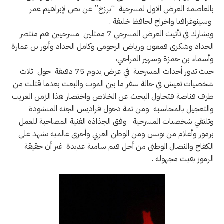
بالعاصمة العرض الاول لمسرحية “برزخ” عن نص لإبراهيم عمر
وسينوغرافيا واخراج لحافظ خليفة .
ويشارك في تأثيث العرض المسرحي 7 ممثلين مسرحيين هم منتصر
الحداد وشكري قمعون ورياض الرحومي وكامل الحداد وأنور بن عمارة
وأسماء بن حمزة وسهير المراحي،
حيث تدور أحداث المسرحية في عرض يدوم 75 دقيقة حول ثلاث
شخصيات تعيش في حالة سفر ما بين الموت والبعث بعدما قتلت من
طرف قناصة فتحاول البحث عن الخلاص واختصار هذا الزمن الغريب
والتعجيل بالمحاسبة ومن ثمة دخول فراديس الجنة المنشودة
وتلتقي شخصيات المسرحية وفق الجذاذة الفنية المصاحبة للعمل
برموز وأعلام من تونس ومن الوطن العربي وأخرى عالمية تشهد على
الكفاح والنضال الوطني من أجل قيم سامية عديدة غير أن حقيقة
الرموز بقيت مجهولة .