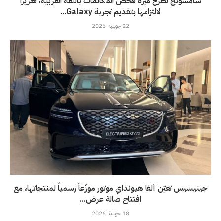
سامسونج تطرح ميزة فحص المكالمات باللغة العربية، تعزيزاً
لالتزامها بتقديم تجربة Galaxy...
22 جويلية، 2026
جينيسيس تعيّن ألفا هيونداي موتور موزّعاً رسمياً لمنتجاتها، مع
افتتاح صالة عرض...
18 جويلية، 2026