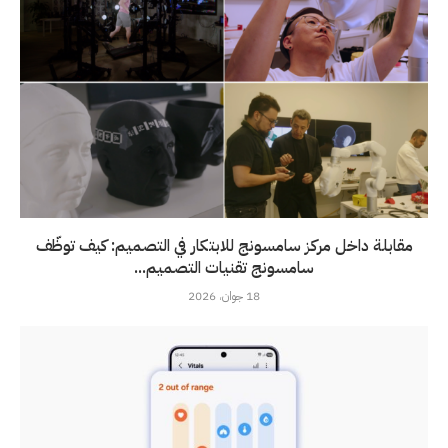
مقابلة داخل مركز سامسونج للابتكار في التصميم: كيف توظّف
سامسونج تقنيات التصميم...
18 جوان، 2026