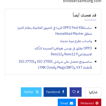
browser.samsung.com
قد تعجبك أيضاً
سلسلةOPPO Find X8 قريبا في السّوق العالميّة بنظام كاميرا
متطوّر Hasselblad Master
واتساب تطرح ميزة جديدة
OPPO تطلق في تونس هواتفها الجديدة للذّكاء
الاصطناعيّReno12 F وReno12
سامسونج تحصل على شهادتي ISO 27001 وISO 27701
لأنظمة VXT وMagicINFO وLYNK Cloud
Twitter
Facebook
0
شاركها
Email
Pinterest