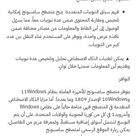
فهم سياق التبويبات المتعددة: يتيح متصفح سامسونج إمكانية
تلخيص ومقارنة المحتوى ضمن عدة تبويبات معاً، مما يسهّل
الوصول إلى أبرز النقاط والمعلومات من مصادر مختلفة ضمن
نافذة عرض واحدة، ويوفر على المستخدم عناء التنقل بين عدد
كبير من التبويبات.
▲ يمكن لتقنيات الذكاء الاصطناعي تحليل وتلخيص عدة تبويبات
وتقديم أبرز المعلومات ضمنها خلال ثوانٍ.
التوافر:
يتوفر متصفح سامسونج للأجهزة العاملة بنظام 11Windows
و10Windows الإصدار 1809 وما بعده). أما مزايا الذكاء الاصطناعي
المتقدمة في المتصفح فهي متاحة حالياً على نظاميّ Windows
وأندرويد1 في كل من كوريا الجنوبية والولايات المتحدة، على أن يتم
التوسع لتشمل أسواق إضافية مستقبلاً. ولمعرفة مزيدٍ من التفاصيل،
يمكن زيارة الموقع الرسمي لمتصفح سامسونج