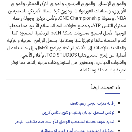
والدوري الإسباني، والدوري الفرنسي، والدوري التركي الممتاز، والدوري
الأوروبي، وسباقات الفورمولا 1، ودوري كرة السلة الأمريكي للمحترفين
NBA، وبطولة ONE Championship، وكأس ديفيز، وجولة رابطة
محترفي التنس ATP، وجميع بطولات الجراند سلام الأربع، مما يجعلها
الوجهة الأمثل لجميع محتويات شبكة beIN الرياضية المتميزة. كما
تُقدم المنصة عالمًا ترفيهيًا غنيًا ومتناميًا، يشمل البرامج العربية والتركية
والعالمية، بالإضافة إلى الأفلام الرائجة وبرامج الأطفال، إلى جانب أعمال
أصلية من إنتاج استديوهاتها TOD STUDIOS، وأفلام الأنمي،
والقنوات المباشرة، ومحتوى من استوديوهات غربية رائدة، مما يُوفر
تجربة بث شاملة ومتكاملة.
قد تعجبك أيضاً
إقالة مدرّب الترجي ريغيكامف
تونس تسحق اليابان بثلاثية وتتوج بكأس كيرين
تقديم موعد مقابلة المنتخب الوطني للأواسط ضد منتخب النيجر
تشكيلة المنتخب التونسي أمام غينيا الاستوائية