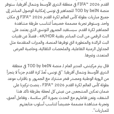
القدم 2026 ™FIFA في منطقة الشرق الأوسط وشمال أفريقيا، ستوفر
منصة TOD by beIN للجماهير في تونس إمكانية الوصول المباشر إلى
جميع مباريات بطولة كأس العالم لكرة القدم 2026 ™FIFA في مكان
واحد. وستوفر تجربة مصممة خصيصاً لتناسب طريقة مشاهدة
الجماهير لكرة القدم. سيستفيد الجمهور التونسي الذي يعتمد على
البث الرقمي من البث المباشر بتقنية 4K/HDR ، فضلاً عن تقنيات
البث الرائدة والمتطورة التي توفرها المنصة، والميزات المتقدمة مثل
الجداول الزمنية التفاعلية، والملخصات التلقائية، وخاصية العرض
المتعدد، وغيرها.
قال بيتر مركيتش، المدير العام لـ منصة TOD by beIN في منطقة
الشرق الأوسط وشمال أفريقيا: “في تونس، تُعدّ كرة القدم جزءاً لا يتجزأ
من الهوية الوطنية ومصدر فخر مشترك مع الجمهور. و باقتراب موعد
بطولة كأس العالم لكرة القدم 2026 ™FIFA ، ينصبّ تركيزنا على
ضمان تمكين المشجعين من عيش كل لحظة بطريقة تاكد هذا
الشغف، وتعزز تفاعلهم مع الحدث بصورة أكثر سلاسة ، وتفاعل أعمق،
وتجربة مشاهدة مصممة خصيصاً لتناسب أسلوب متابعتهم
للمباريات”.