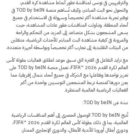
والترفيهيين في تونس لمناقشة تطور أنماط مشاهدة كرة القدم،
والتحول نحو البث المباشر، وكيف تُساهم منصة TOD by beIN في
توفير تجربة مشاهدة أكثر تخصيصاً وسهولة في الاستخدام في جميع
أنحاء المنطقة. وتناولت المناقشات تطور عادات المشاهدة، حيث
يسعى المشجعون بشكل متصاعد إلى المزيد من التحكم والراحة
والمرونة في كيفية مشاهدة البث المباشر للأحداث الرياضية، منتقلين
من البيئات التقليدية إلى تجارب أكثر تخصيصاً وبواسطة أجهزة متعددة.
مع تزايد التفاعل في الفترة التي تسبق موعد انطلاق فعاليات بطولة كأس
العالم لكرة القدم 2026 ™FIFA، تعمل منصة TOD by beIN على
تعزيز تواجدها وتفاعلها مع الشركاء في جميع أنحاء شمال إفريقيا، مما
يعزز دورها كمنصة تربط المشجعين التونسيين بواحدة من أكبر
الفعاليات الرياضية العالمية المنتظرة.
نبذة عن TOD by beIN:
تُتيح TOD by beIN الوصول الحصري إلى أهم المنافسات الرياضية
العالمية، بما في ذلك بطولة كأس العالم لكرة القدم 2026 ™FIFA،
ودوري أبطال أوروبا للأندية الأبطال، والدوري الإنجليزي الممتاز،